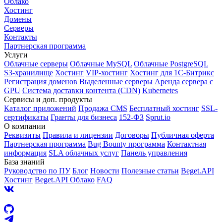
Облако
Хостинг
Домены
Серверы
Контакты
Партнерская программа
Услуги
Облачные серверы
Облачные MySQL
Облачные PostgreSQL
S3-хранилище
Хостинг
VIP-хостинг
Хостинг для 1C-Битрикс
Регистрация доменов
Выделенные серверы
Аренда сервера с
GPU
Система доставки контента (CDN)
Kubernetes
Cервисы и доп. продукты
Каталог приложений
Продажа CMS
Бесплатный хостинг
SSL-
сертификаты
Гранты для бизнеса
152-ФЗ
Sprut.io
О компании
Реквизиты
Правила и лицензии
Договоры
Публичная оферта
Партнерская программа
Bug Bounty программа
Контактная
информация
SLA облачных услуг
Панель управления
База знаний
Руководство по ПУ
Блог
Новости
Полезные статьи
Beget.API
Хостинг
Beget.API Облако
FAQ