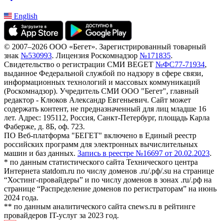
English
© 2007–2026 ООО «Бегет».
Зарегистрированный товарный
знак
№530993
.
Лицензия Роскомнадзор
№171835
.
Свидетельство о регистрации СМИ BEGET
№ФС77-71934
,
выданное Федеральной службой по надзору в сфере связи,
информационных технологий и массовых коммуникаций
(Роскомнадзор). Учредитель СМИ ООО "Бегет", главный
редактор - Клюков Александр Евгеньевич. Сайт может
содержать контент, не предназначенный для лиц младше 16
лет. Адрес: 195112, Россия, Санкт-Петербург, площадь Карла
Фаберже, д. 8Б, оф. 723.
ПО Веб-платформа "БЕГЕТ" включено в Единый реестр
российских программ для электронных вычислительных
машин и баз данных.
Запись в реестре №16697 от 20.02.2023
.
* по данным статистического сайта Технического центра
Интернета statdom.ru по числу доменов .ru/.рф/.su на странице
“Хостинг-провайдеры” и по числу доменов в зонах .ru/.рф на
странице “Распределение доменов по регистраторам” на июнь
2024 года.
** по данным аналитического сайта cnews.ru в рейтинге
провайдеров IT-услуг за 2023 год.