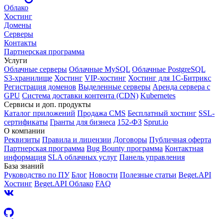
Облако
Хостинг
Домены
Серверы
Контакты
Партнерская программа
Услуги
Облачные серверы
Облачные MySQL
Облачные PostgreSQL
S3-хранилище
Хостинг
VIP-хостинг
Хостинг для 1C-Битрикс
Регистрация доменов
Выделенные серверы
Аренда сервера с
GPU
Система доставки контента (CDN)
Kubernetes
Cервисы и доп. продукты
Каталог приложений
Продажа CMS
Бесплатный хостинг
SSL-
сертификаты
Гранты для бизнеса
152-ФЗ
Sprut.io
О компании
Реквизиты
Правила и лицензии
Договоры
Публичная оферта
Партнерская программа
Bug Bounty программа
Контактная
информация
SLA облачных услуг
Панель управления
База знаний
Руководство по ПУ
Блог
Новости
Полезные статьи
Beget.API
Хостинг
Beget.API Облако
FAQ