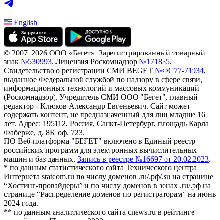
English
© 2007–2026 ООО «Бегет».
Зарегистрированный товарный
знак
№530993
.
Лицензия Роскомнадзор
№171835
.
Свидетельство о регистрации СМИ BEGET
№ФС77-71934
,
выданное Федеральной службой по надзору в сфере связи,
информационных технологий и массовых коммуникаций
(Роскомнадзор). Учредитель СМИ ООО "Бегет", главный
редактор - Клюков Александр Евгеньевич. Сайт может
содержать контент, не предназначенный для лиц младше 16
лет. Адрес: 195112, Россия, Санкт-Петербург, площадь Карла
Фаберже, д. 8Б, оф. 723.
ПО Веб-платформа "БЕГЕТ" включено в Единый реестр
российских программ для электронных вычислительных
машин и баз данных.
Запись в реестре №16697 от 20.02.2023
.
* по данным статистического сайта Технического центра
Интернета statdom.ru по числу доменов .ru/.рф/.su на странице
“Хостинг-провайдеры” и по числу доменов в зонах .ru/.рф на
странице “Распределение доменов по регистраторам” на июнь
2024 года.
** по данным аналитического сайта cnews.ru в рейтинге