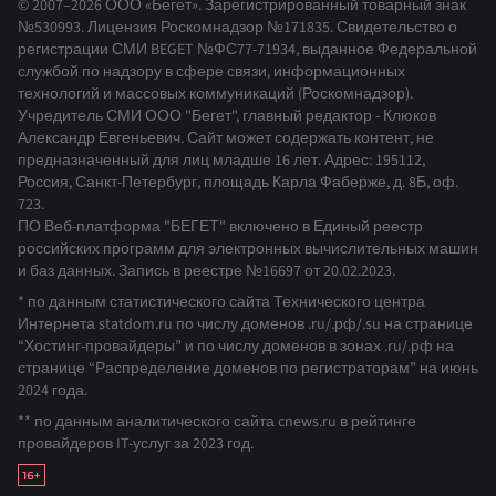
© 2007–2026 ООО «Бегет».
Зарегистрированный товарный знак
№530993
.
Лицензия Роскомнадзор
№171835
.
Свидетельство о
регистрации СМИ BEGET
№ФС77-71934
,
выданное Федеральной
службой по надзору в сфере связи, информационных
технологий и массовых коммуникаций (Роскомнадзор).
Учредитель СМИ ООО "Бегет", главный редактор - Клюков
Александр Евгеньевич. Сайт может содержать контент, не
предназначенный для лиц младше 16 лет. Адрес: 195112,
Россия, Санкт-Петербург, площадь Карла Фаберже, д. 8Б, оф.
723.
ПО Веб-платформа "БЕГЕТ" включено в Единый реестр
российских программ для электронных вычислительных машин
и баз данных.
Запись в реестре №16697 от 20.02.2023
.
* по данным статистического сайта Технического центра
Интернета statdom.ru по числу доменов .ru/.рф/.su на странице
“Хостинг-провайдеры” и по числу доменов в зонах .ru/.рф на
странице “Распределение доменов по регистраторам” на июнь
2024 года.
** по данным аналитического сайта cnews.ru в рейтинге
провайдеров IT-услуг за 2023 год.