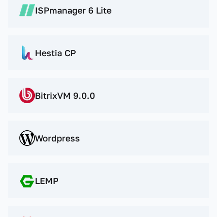
ISPmanager 6 Lite
Hestia CP
BitrixVM 9.0.0
Wordpress
LEMP