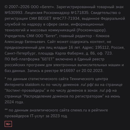
© 2007–2026 ООО «Бегет».
Зарегистрированный товарный знак
№530993
.
Лицензия Роскомнадзор
№171835
.
Свидетельство о
регистрации СМИ BEGET
№ФС77-71934
,
выданное Федеральной
службой по надзору в сфере связи, информационных
технологий и массовых коммуникаций (Роскомнадзор).
Учредитель СМИ ООО "Бегет", главный редактор - Клюков
Александр Евгеньевич. Сайт может содержать контент, не
предназначенный для лиц младше 16 лет. Адрес: 195112, Россия,
Санкт-Петербург, площадь Карла Фаберже, д. 8Б, оф. 723.
ПО Веб-платформа "БЕГЕТ" включено в Единый реестр
российских программ для электронных вычислительных машин и
баз данных.
Запись в реестре №16697 от 20.02.2023
.
* по данным статистического сайта Технического центра
Интернета statdom.ru по числу доменов .ru/.рф/.su на странице
“Хостинг-провайдеры” и по числу доменов в зонах .ru/.рф на
странице “Распределение доменов по регистраторам” на июнь
2024 года.
** по данным аналитического сайта cnews.ru в рейтинге
провайдеров IT-услуг за 2023 год.