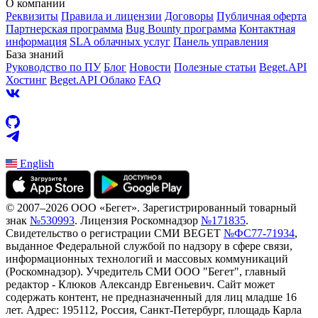
О компании
Реквизиты
Правила и лицензии
Договоры
Публичная оферта
Партнерская программа
Bug Bounty программа
Контактная
информация
SLA облачных услуг
Панель управления
База знаний
Руководство по ПУ
Блог
Новости
Полезные статьи
Beget.API
Хостинг
Beget.API Облако
FAQ
English
© 2007–2026 ООО «Бегет».
Зарегистрированный товарный
знак
№530993
.
Лицензия Роскомнадзор
№171835
.
Свидетельство о регистрации СМИ BEGET
№ФС77-71934
,
выданное Федеральной службой по надзору в сфере связи,
информационных технологий и массовых коммуникаций
(Роскомнадзор). Учредитель СМИ ООО "Бегет", главный
редактор - Клюков Александр Евгеньевич. Сайт может
содержать контент, не предназначенный для лиц младше 16
лет. Адрес: 195112, Россия, Санкт-Петербург, площадь Карла