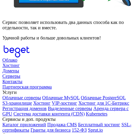
Сервис позволяет использовать два данных способа как по
отдельности, так и вместе.
Удачной работы и больше довольных клиентов!
Облако
Хостинг
Домены
Серверы
Контакты
Партнерская программа
Услуги
Облачные серверы
Облачные MySQL
Облачные PostgreSQL
S3-хранилище
Хостинг
VIP-хостинг
Хостинг для 1C-Битрикс
Регистрация доменов
Выделенные серверы
Аренда сервера с
GPU
Система доставки контента (CDN)
Kubernetes
Cервисы и доп. продукты
Каталог приложений
Продажа CMS
Бесплатный хостинг
SSL-
сертификаты
Гранты для бизнеса
152-ФЗ
Sprut.io