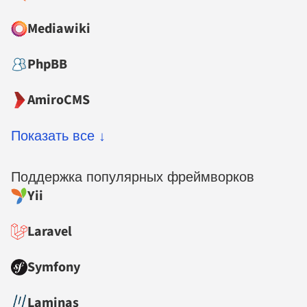
Mediawiki
PhpBB
AmiroCMS
Показать все ↓
Поддержка популярных фреймворков
Yii
Laravel
Symfony
Laminas