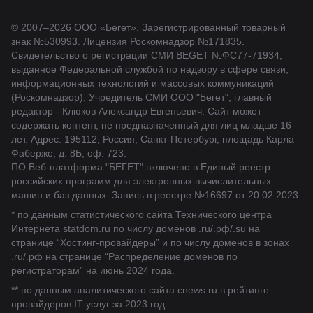
© 2007–2026 ООО «Бегет».
Зарегистрированный товарный
знак
№530993
.
Лицензия Роскомнадзор
№171835
.
Свидетельство о регистрации СМИ BEGET
№ФС77-71934
,
выданное Федеральной службой по надзору в сфере связи,
информационных технологий и массовых коммуникаций
(Роскомнадзор). Учредитель СМИ ООО "Бегет", главный
редактор - Клюков Александр Евгеньевич. Сайт может
содержать контент, не предназначенный для лиц младше 16
лет. Адрес: 195112, Россия, Санкт-Петербург, площадь Карла
Фаберже, д. 8Б, оф. 723.
ПО Веб-платформа "БЕГЕТ" включено в Единый реестр
российских программ для электронных вычислительных
машин и баз данных.
Запись в реестре №16697 от 20.02.2023
.
* по данным статистического сайта Технического центра
Интернета statdom.ru по числу доменов .ru/.рф/.su на
странице “Хостинг-провайдеры” и по числу доменов в зонах
.ru/.рф на странице “Распределение доменов по
регистраторам” на июнь 2024 года.
** по данным аналитического сайта cnews.ru в рейтинге
провайдеров IT-услуг за 2023 год.