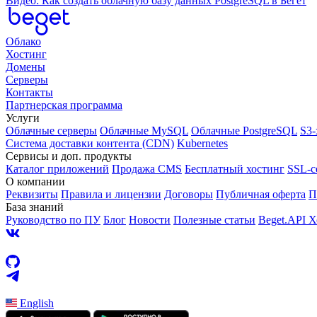
Видео: Как создать облачную базу данных PostgreSQL в Бегет
Облако
Хостинг
Домены
Серверы
Контакты
Партнерская программа
Услуги
Облачные серверы
Облачные MySQL
Облачные PostgreSQL
S3
Система доставки контента (CDN)
Kubernetes
Cервисы и доп. продукты
Каталог приложений
Продажа CMS
Бесплатный хостинг
SSL-с
О компании
Реквизиты
Правила и лицензии
Договоры
Публичная оферта
П
База знаний
Руководство по ПУ
Блог
Новости
Полезные статьи
Beget.API 
English