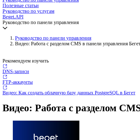
Полезные статьи
Руководство по услугам
Beget.API
Руководство по панели управления
Руководство по панели управления
Видео: Работа с разделом CMS в панели управления Беге
Рекомендуем изучить
DNS-записи
FTP-аккаунты
Видео: Как создать облачную базу данных PostgreSQL в Бегет
Видео: Работа с разделом CMS