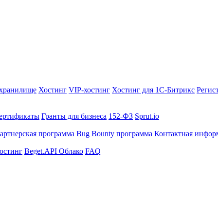
-хранилище
Хостинг
VIP-хостинг
Хостинг для 1C-Битрикс
Регис
ертификаты
Гранты для бизнеса
152-ФЗ
Sprut.io
артнерская программа
Bug Bounty программа
Контактная инфор
Хостинг
Beget.API Облако
FAQ