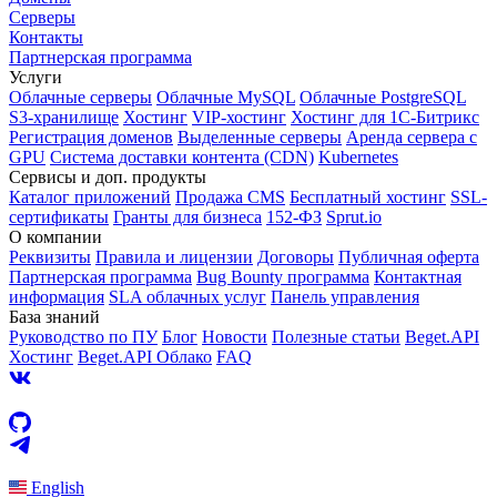
Серверы
Контакты
Партнерская программа
Услуги
Облачные серверы
Облачные MySQL
Облачные PostgreSQL
S3-хранилище
Хостинг
VIP-хостинг
Хостинг для 1C-Битрикс
Регистрация доменов
Выделенные серверы
Аренда сервера с
GPU
Система доставки контента (CDN)
Kubernetes
Cервисы и доп. продукты
Каталог приложений
Продажа CMS
Бесплатный хостинг
SSL-
сертификаты
Гранты для бизнеса
152-ФЗ
Sprut.io
О компании
Реквизиты
Правила и лицензии
Договоры
Публичная оферта
Партнерская программа
Bug Bounty программа
Контактная
информация
SLA облачных услуг
Панель управления
База знаний
Руководство по ПУ
Блог
Новости
Полезные статьи
Beget.API
Хостинг
Beget.API Облако
FAQ
English