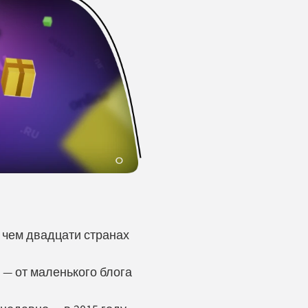
е чем двадцати странах
 — от маленького блога