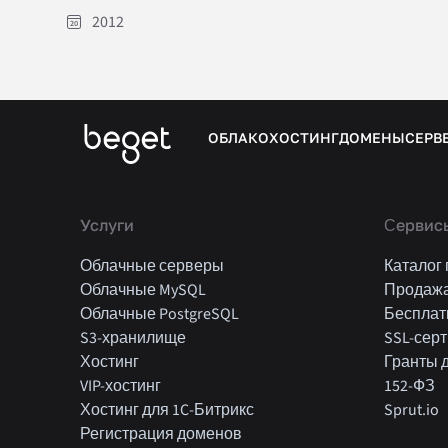
2012
ОБЛАКО
ХОСТИНГ
ДОМЕНЫ
СЕРВ
Услуги
Cервисы
Облачные серверы
Каталог
Облачные MySQL
Продаж
Облачные PostgreSQL
Бесплат
S3-хранилище
SSL-сер
Хостинг
Гранты 
VIP-хостинг
152-ФЗ
Хостинг для 1C-Битрикс
Sprut.io
Регистрация доменов