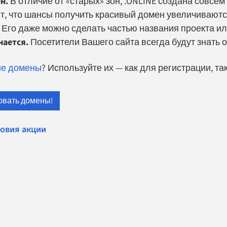
н.
В отличие от «старых» зон, .ONLINE создана совсем 
ит, что шансы получить красивый домен увеличиваютс
Его даже можно сделать частью названия проекта ил
нается.
Посетители Вашего сайта всегда будут знать о
ые домены
? Используйте их — как для регистрации, та
овать домены!
овия акции