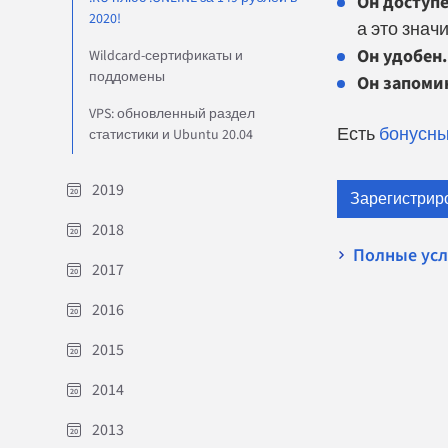
Он доступе
2020!
а это знач
Он удобен.
Wildcard-сертификаты и
поддомены
Он запоми
VPS: обновленный раздел
Есть
бонусн
статистики и Ubuntu 20.04
2019
Зарегистрир
2018
Полные усл
2017
2016
2015
2014
2013