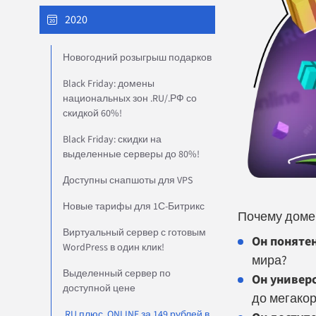
2020
Новогодний розыгрыш подарков
Black Friday: домены
национальных зон .RU/.РФ со
скидкой 60%!
Black Friday: скидки на
выделенные серверы до 80%!
Доступны снапшоты для VPS
Новые тарифы для 1С-Битрикс
Почему домен
Виртуальный сервер с готовым
Он понятен
WordPress в один клик!
мира?
Выделенный сервер по
Он универс
доступной цене
до мегакор
.RU плюс .ONLINE за 149 рублей в