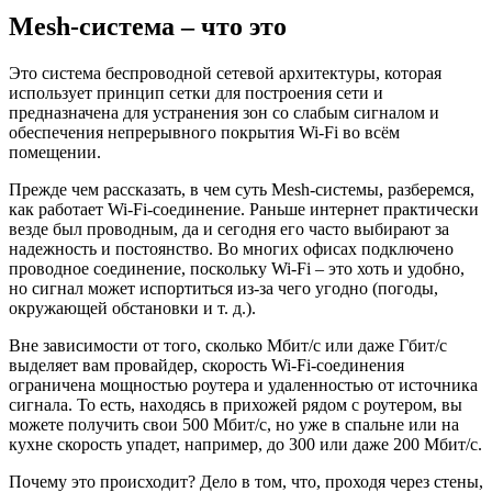
Mesh-система – что это
Это система беспроводной сетевой архитектуры, которая
использует принцип сетки для построения сети и
предназначена для устранения зон со слабым сигналом и
обеспечения непрерывного покрытия Wi-Fi во всём
помещении.
Прежде чем рассказать, в чем суть Mesh-системы, разберемся,
как работает Wi-Fi-соединение. Раньше интернет практически
везде был проводным, да и сегодня его часто выбирают за
надежность и постоянство. Во многих офисах подключено
проводное соединение, поскольку Wi-Fi – это хоть и удобно,
но сигнал может испортиться из-за чего угодно (погоды,
окружающей обстановки и т. д.).
Вне зависимости от того, сколько Мбит/с или даже Гбит/с
выделяет вам провайдер, скорость Wi-Fi-соединения
ограничена мощностью роутера и удаленностью от источника
сигнала. То есть, находясь в прихожей рядом с роутером, вы
можете получить свои 500 Мбит/с, но уже в спальне или на
кухне скорость упадет, например, до 300 или даже 200 Мбит/с.
Почему это происходит? Дело в том, что, проходя через стены,