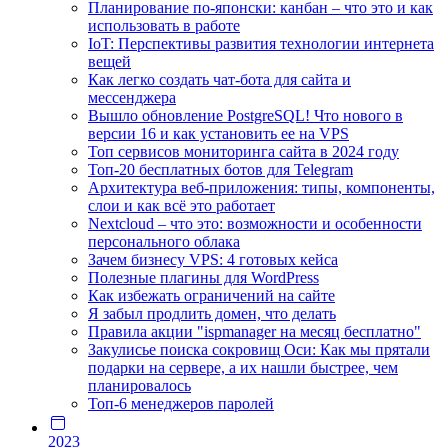
Планирование по-японски: канбан – что это и как
использовать в работе
IoT: Перспективы развития технологии интернета
вещей
Как легко создать чат-бота для сайта и
мессенджера
Вышло обновление PostgreSQL! Что нового в
версии 16 и как установить ее на VPS
Топ сервисов мониторинга сайта в 2024 году
Топ-20 бесплатных ботов для Telegram
Архитектура веб-приложения: типы, компоненты,
слои и как всё это работает
Nextcloud – что это: возможности и особенности
персонального облака
Зачем бизнесу VPS: 4 готовых кейса
Полезные плагины для WordPress
Как избежать ограничений на сайте
Я забыл продлить домен, что делать
Правила акции "ispmanager на месяц бесплатно"
Закулисье поиска сокровищ Оси: Как мы прятали
подарки на сервере, а их нашли быстрее, чем
планировалось
Топ-6 менеджеров паролей
2023