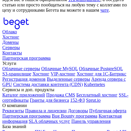
статью или просто пообщаться на любую тему с коллегами по
цеху и сотрудниками Бегета вы можете в нашем
чате
.
Облако
Хостинг
Домены
Серверы
Контакты
Партнерская программа
Услуги
Облачные серверы
Облачные MySQL
Облачные PostgreSQL
S3-хранилище
Хостинг
VIP-хостинг
Хостинг для 1C-Битрикс
Регистрация доменов
Выделенные серверы
Аренда сервера с
GPU
Система доставки контента (CDN)
Kubernetes
Cервисы и доп. продукты
Каталог приложений
Продажа CMS
Бесплатный хостинг
SSL-
сертификаты
Гранты для бизнеса
152-ФЗ
Sprut.io
О компании
Реквизиты
Правила и лицензии
Договоры
Публичная оферта
Партнерская программа
Bug Bounty программа
Контактная
информация
SLA облачных услуг
Панель управления
База знаний