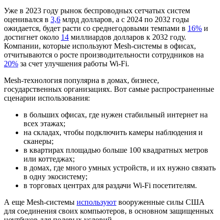
Уже в 2023 году рынок беспроводных сетчатых систем
оценивался в
3,6
млрд долларов, а с 2024 по 2032 годы
ожидается, будет расти со среднегодовыми темпами в
16%
и
достигнет около
14
миллиардов долларов к 2032 году.
Компании, которые используют Mesh-системы в офисах,
отчитываются о росте производительности сотрудников на
20%
за счет улучшения работы Wi-Fi.
Mesh-технология популярна в домах, бизнесе,
государственных организациях. Вот самые распространенные
сценарии использования:
в больших офисах, где нужен стабильный интернет на
всех этажах;
на складах, чтобы подключить камеры наблюдения и
сканеры;
в квартирах площадью больше 100 квадратных метров
или коттеджах;
в домах, где много умных устройств, и их нужно связать
в одну экосистему;
в торговых центрах для раздачи Wi-Fi посетителям.
А еще Mesh-системы
используют
вооруженные силы США
для соединения своих компьютеров, в основном защищенных
ноутбуков для полевых условий.