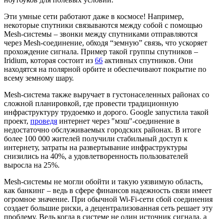
Эти умные сети работают даже в космосе! Например,
некоторые спутники связываются между собой с помощью
Mesh-системы – звонки между спутниками отправляются
через Mesh-соединение, обходя “земную” связь, что ускоряет
прохождение сигнала. Пример такой группы спутников –
Iridium, которая состоит из
66
активных спутников. Они
находятся на полярной орбите и обеспечивают покрытие по
всему земному шару.
Mesh-система также выручает в густонаселенных районах со
сложной планировкой, где провести традиционную
инфраструктуру трудоемко и дорого. Google запустила такой
проект,
проведя
интернет через "мэш"-соединение в
недостаточно обслуживаемых городских районах. В итоге
более 100 000 жителей получили стабильный доступ к
интернету, затраты на развертывание инфраструктуры
снизились на 40%, а удовлетворенность пользователей
выросла на 25%.
Mesh-системы не могли обойти и такую уязвимую область,
как банкинг – ведь в сфере финансов надежность связи имеет
огромное значение. При обычной Wi-Fi-сети сбой соединения
создает большие риски, а децентрализованная сеть решает эту
проблему. Ведь когда в системе не один источник сигнала, а