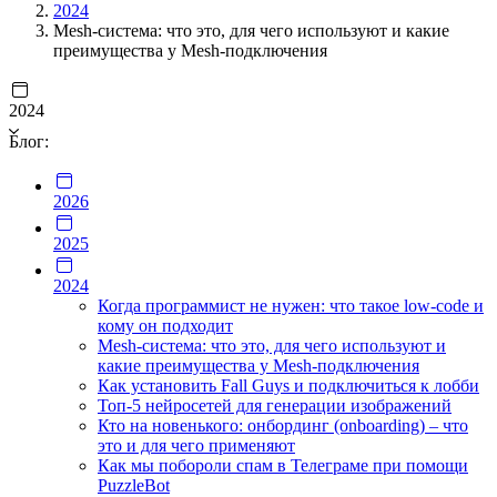
2024
Mesh-система: что это, для чего используют и какие
преимущества у Mesh-подключения
2024
Блог:
2026
2025
2024
Когда программист не нужен: что такое low-code и
кому он подходит
Mesh-система: что это, для чего используют и
какие преимущества у Mesh-подключения
Как установить Fall Guys и подключиться к лобби
Топ-5 нейросетей для генерации изображений
Кто на новенького: онбординг (onboarding) – что
это и для чего применяют
Как мы побороли спам в Телеграме при помощи
PuzzleBot