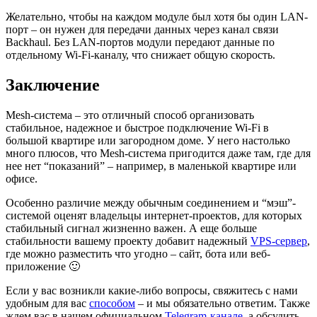
Желательно, чтобы на каждом модуле был хотя бы один LAN-
порт – он нужен для передачи данных через канал связи
Backhaul. Без LAN-портов модули передают данные по
отдельному Wi-Fi-каналу, что снижает общую скорость.
Заключение
Mesh-система – это отличный способ организовать
стабильное, надежное и быстрое подключение Wi-Fi в
большой квартире или загородном доме. У него настолько
много плюсов, что Mesh-система пригодится даже там, где для
нее нет “показаний” – например, в маленькой квартире или
офисе.
Особенно различие между обычным соединением и “мэш”-
системой оценят владельцы интернет-проектов, для которых
стабильный сигнал жизненно важен. А еще больше
стабильности вашему проекту добавит надежный
VPS-сервер
,
где можно разместить что угодно – сайт, бота или веб-
приложение 🙂
Если у вас возникли какие-либо вопросы, свяжитесь с нами
удобным для вас
способом
– и мы обязательно ответим. Также
ждем вас в нашем официальном
Telegram-канале
, а обсудить