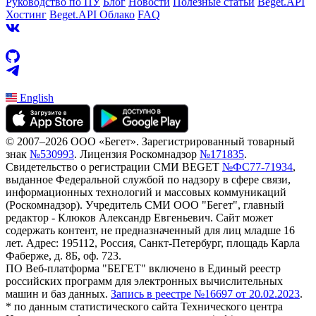
Руководство по ПУ
Блог
Новости
Полезные статьи
Beget.API
Хостинг
Beget.API Облако
FAQ
English
© 2007–2026 ООО «Бегет».
Зарегистрированный товарный
знак
№530993
.
Лицензия Роскомнадзор
№171835
.
Свидетельство о регистрации СМИ BEGET
№ФС77-71934
,
выданное Федеральной службой по надзору в сфере связи,
информационных технологий и массовых коммуникаций
(Роскомнадзор). Учредитель СМИ ООО "Бегет", главный
редактор - Клюков Александр Евгеньевич. Сайт может
содержать контент, не предназначенный для лиц младше 16
лет. Адрес: 195112, Россия, Санкт-Петербург, площадь Карла
Фаберже, д. 8Б, оф. 723.
ПО Веб-платформа "БЕГЕТ" включено в Единый реестр
российских программ для электронных вычислительных
машин и баз данных.
Запись в реестре №16697 от 20.02.2023
.
* по данным статистического сайта Технического центра