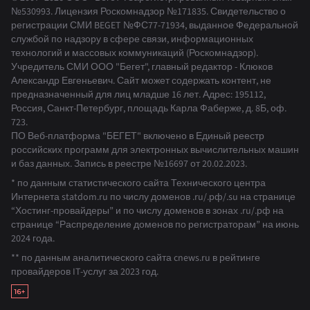
№530993
.
Лицензия Роскомнадзор
№171835
.
Свидетельство о
регистрации СМИ BEGET
№ФС77-71934
,
выданное Федеральной
службой по надзору в сфере связи, информационных
технологий и массовых коммуникаций (Роскомнадзор).
Учредитель СМИ ООО "Бегет", главный редактор - Клюков
Александр Евгеньевич. Сайт может содержать контент, не
предназначенный для лиц младше 16 лет. Адрес: 195112,
Россия, Санкт-Петербург, площадь Карла Фаберже, д. 8Б, оф.
723.
ПО Веб-платформа "БЕГЕТ" включено в Единый реестр
российских программ для электронных вычислительных машин
и баз данных.
Запись в реестре №16697 от 20.02.2023
.
* по данным статистического сайта Технического центра
Интернета statdom.ru по числу доменов .ru/.рф/.su на странице
“Хостинг-провайдеры” и по числу доменов в зонах .ru/.рф на
странице “Распределение доменов по регистраторам” на июнь
2024 года.
** по данным аналитического сайта cnews.ru в рейтинге
провайдеров IT-услуг за 2023 год.