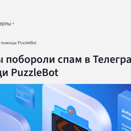
ВЕРЫ
 помощи PuzzleBot
ы побороли спам в Телегр
и PuzzleBot