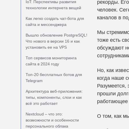
рекорды. Ег
IoT: Перспективы развития
технологии интернета вещей
человек. Сег
каналов в п
Как легко создать чат-бота для
сайта и мессенджера
Мы стремимся
Вышло обновление PostgreSQL!
тоже есть с
Что нового в версии 16 и как
установить ее на VPS
обсуждают но
сотрудникам
Топ сервисов мониторинга
сайта в 2024 году
Но, как изве
Топ-20 бесплатных ботов для
когда наше с
Telegram
Разумеется, 
Архитектура веб-приложения:
прошли долги
типы, компоненты, слои и как
работающее
всё это работает
Nextcloud – что это:
О том, как м
возможности и особенности
персонального облака