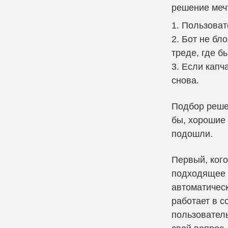
решение меч
Пользоват
Бот не бло
треде, где б
Если капча
снова.
Подбор решен
бы, хорошие 
подошли.
Первый, ког
подходящее 
автоматическ
работает в с
пользователь