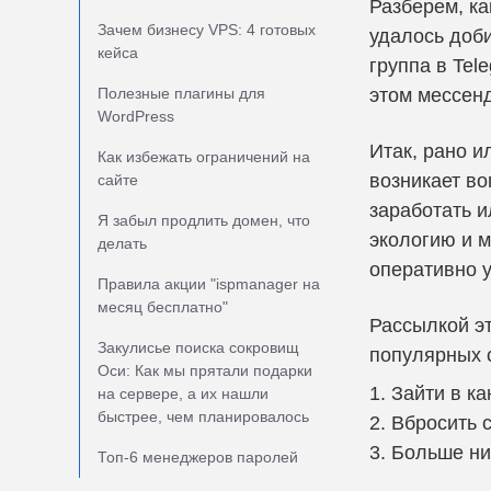
Разберем, ка
Зачем бизнесу VPS: 4 готовых
удалось доби
кейса
группа в Tel
Полезные плагины для
этом мессен
WordPress
Итак, рано и
Как избежать ограничений на
возникает во
сайте
заработать и
Я забыл продлить домен, что
экологию и м
делать
оперативно у
Правила акции "ispmanager на
месяц бесплатно"
Рассылкой эт
Закулисье поиска сокровищ
популярных с
Оси: Как мы прятали подарки
Зайти в ка
на сервере, а их нашли
быстрее, чем планировалось
Вбросить 
Больше ни
Топ-6 менеджеров паролей