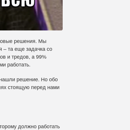
отовые решения. Мы
я – та еще задачка со
ков и тредов, а 99%
ми работать.
ы нашли решение. Но обо
алях стоящую перед нами
оторому должно работать