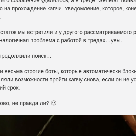
 Его сообщение удалялось, а в треде “General” появ
 на прохождение капчи. Уведомление, которое, кон
.
статок мы встретили и у другого рассматриваемого
налогичная проблема с работой в тредах…увы.
 продолжили поиск…
и весьма строгие боты, которые автоматически блок
ляли возможности пройти капчу снова, если он не ус
ий срок.
во, не правда ли? 🙂