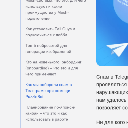
Mesh-система: что это, для чего
используют и какие
преимущества у Mesh-
подключения
Как установить Fall Guys и
подключиться к лобби
Топ-5 нейросетей для
генерации изображений
Кто на новенького: онбординг
(onboarding) – что это и для
чего применяют
Спам в Teleg
проявляться
Как мы побороли спам в
Телеграме при помощи
нарушающих к
PuzzleBot
нам удалось 
Планирование по-японски:
позволяет со
канбан – что это и как
использовать в работе
Ни для кого 