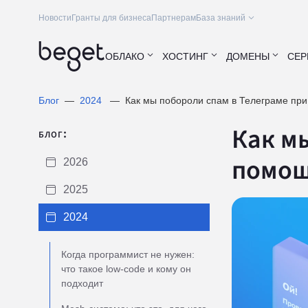
Новости
Гранты для бизнеса
Партнерам
База знаний
ОБЛАКО
ХОСТИНГ
ДОМЕНЫ
СЕР
Блог
2024
Как мы побороли спам в Телеграме при
Как м
блог:
помощ
2026
2025
2024
Когда программист не нужен:
что такое low-code и кому он
подходит