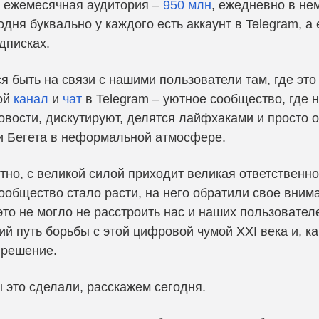
о ежемесячная аудитория –
950 млн
, ежедневно в не
одня буквально у каждого есть аккаунт в Telegram, а
одписках.
 быть на связи с нашими пользователи там, где это 
вой
канал
и
чат
в Telegram – уютное сообщество, где 
вости, дискутируют, делятся лайфхаками и просто 
и Бегета в неформальной атмосфере.
стно, с великой силой приходит великая ответственнос
ообщество стало расти, на него обратили свое вним
это не могло не расстроить нас и наших пользовател
й путь борьбы с этой цифровой чумой XXI века и, ка
 решение.
ы это сделали, расскажем сегодня.