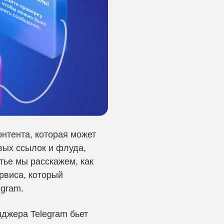
онтента, которая может
вых ссылок и флуда,
тье мы расскажем, как
рвиса, который
egram.
нджера Telegram бьет