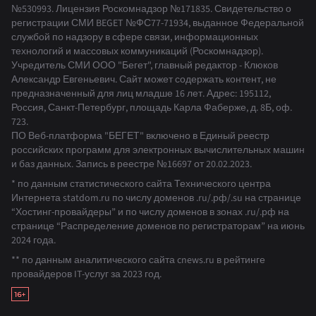
№530993
.
Лицензия Роскомнадзор
№171835
.
Свидетельство о
регистрации СМИ BEGET
№ФС77-71934
,
выданное Федеральной
службой по надзору в сфере связи, информационных
технологий и массовых коммуникаций (Роскомнадзор).
Учредитель СМИ ООО "Бегет", главный редактор - Клюков
Александр Евгеньевич. Сайт может содержать контент, не
предназначенный для лиц младше 16 лет. Адрес: 195112,
Россия, Санкт-Петербург, площадь Карла Фаберже, д. 8Б, оф.
723.
ПО Веб-платформа "БЕГЕТ" включено в Единый реестр
российских программ для электронных вычислительных машин
и баз данных.
Запись в реестре №16697 от 20.02.2023
.
* по данным статистического сайта Технического центра
Интернета statdom.ru по числу доменов .ru/.рф/.su на странице
“Хостинг-провайдеры” и по числу доменов в зонах .ru/.рф на
странице “Распределение доменов по регистраторам” на июнь
2024 года.
** по данным аналитического сайта cnews.ru в рейтинге
провайдеров IT-услуг за 2023 год.