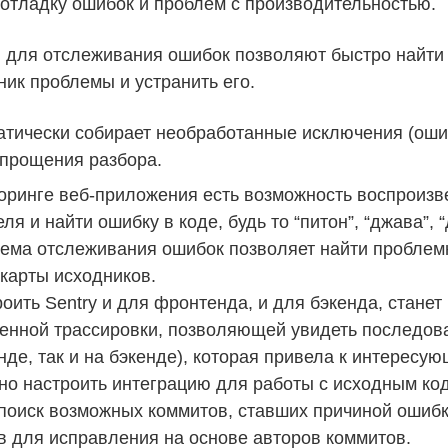
 отладку ошибок и проблем с производительностью.
 для отслеживания ошибок позволяют быстро найти 
ник проблемы и устранить его.
атически собирает необработанные исключения (ошиб
упрощения разбора.
оринге веб-приложения есть возможность воспроизв
ля и найти ошибку в коде, будь то “питон”, “джава”, “
тема отслеживания ошибок позволяет найти проблемн
 карты исходников.
оить Sentry и для фронтенда, и для бэкенда, стане
енной трассировки, позволяющей увидеть последова
де, так и на бэкенде), которая привела к интересу
но настроить интеграцию для работы с исходным код
 поиск возможных коммитов, ставших причиной ошибк
в для исправления на основе авторов коммитов.