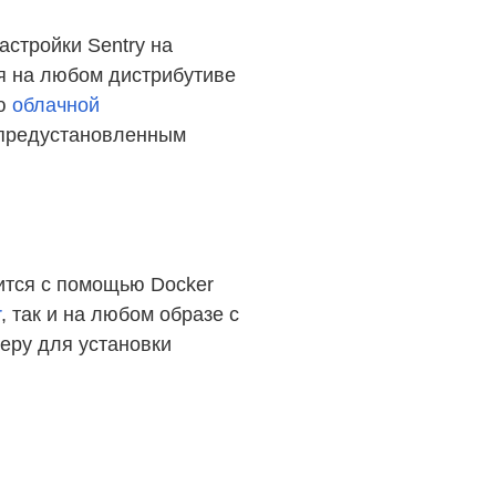
астройки Sentry на
ся на любом дистрибутиве
ью
облачной
 предустановленным
ится с помощью Docker
r
, так и на любом образе с
еру для установки