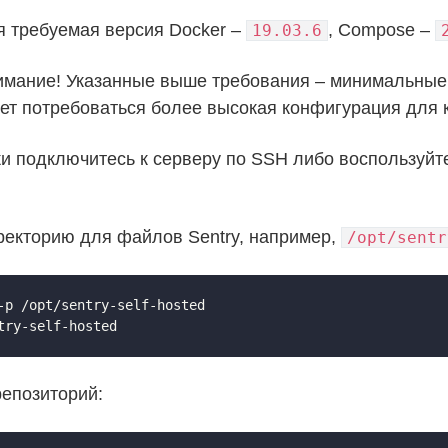
 требуемая версия Docker –
, Compose –
19.03.6
имание! Указанные выше требования – минимальные.
ет потребоваться более высокая конфигурация для к
ки подключитесь к серверу по SSH либо воспользуйт
ректорию для файлов Sentry, например,
/opt/sentr
-p /opt/sentry-self-hosted

try-self-hosted
репозиторий: