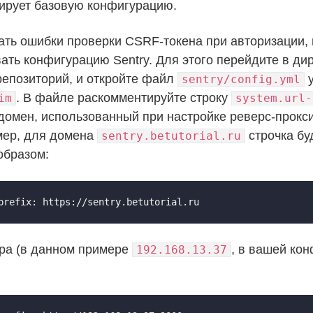
ирует базовую конфигурацию.
ать ошибки проверки CSRF-токена при авторизации,
ать конфигурацию Sentry. Для этого перейдите в ди
репозиторий, и откройте файл
у
sentry/config.yml
. В файле раскомментируйте строку
im
system.url-
домен, использованный при настройке реверс-прокси
мер, для домена
строчка бу
sentry.betutorial.ru
бразом:
prefix: https://sentry.betutorial.ru
ера (в данном примере
, в вашей ко
192.168.13.37