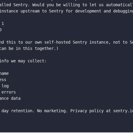
alled Sentry. Would you be willing to let us automaticall
instance upstream to Sentry for development and debugging
1



nd this to our own self-hosted Sentry instance, not to Se
can be in this together.)

info we may collect:

ame

ss

log

errors

ance data

 day retention. No marketing. Privacy policy at sentry.io