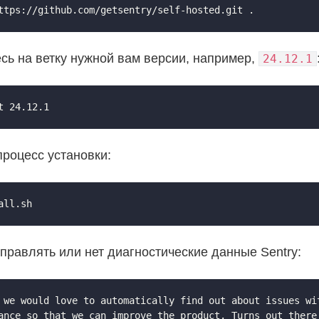
ttps://github.com/getsentry/self-hosted.git .
сь на ветку нужной вам версии, например,
24.12.1
t 24.12.1
процесс установки:
all.sh
правлять или нет диагностические данные Sentry:
 we would love to automatically find out about issues wit
ance so that we can improve the product. Turns out there 