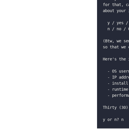
for that, c
about your 
  y / yes / 
  n / no / 0
(Btw, we se
so that we 
Here's the 
  - OS usern
  - IP addre
  - install 
  - runtime 
  - perform
Thirty (30)