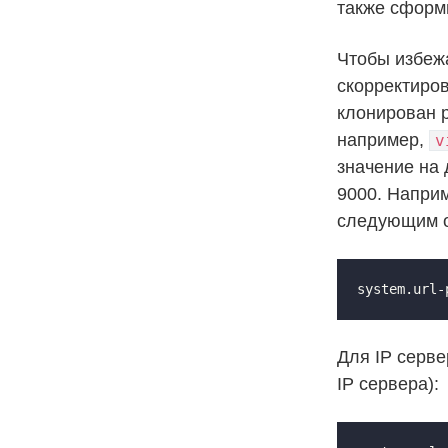
также сформ
Чтобы избеж
скорректиров
клонирован 
например,
v
значение на 
9000. Напри
следующим о
system.url-
Для IP серв
IP сервера):