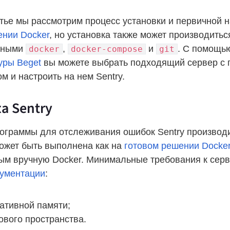
тье мы рассмотрим процесс установки и первичной н
ении Docker
, но установка также может производить
нными
,
и
. С помощ
docker
docker-compose
git
уры Beget
вы можете выбрать подходящий сервер с
м и настроить на нем Sentry.
а Sentry
рограммы для отслеживания ошибок Sentry производ
ожет быть выполнена как на
готовом решении Docke
ым вручную Docker. Минимальные требования к серв
ументации
:
ративной памяти;
ового пространства.