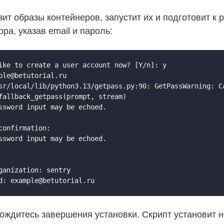
зит образы контейнеров, запустит их и подготовит к 
ра, указав email и пароль:
ike to create a user account now? [Y/n]: y

ple@betutorial.ru

sr/local/lib/python3.13/getpass.py:90: GetPassWarning: Ca
fallback_getpass(prompt, stream)

ssword input may be echoed.

confirmation:

ssword input may be echoed.

ganization: sentry

дождитесь завершения установки. Скрипт установит