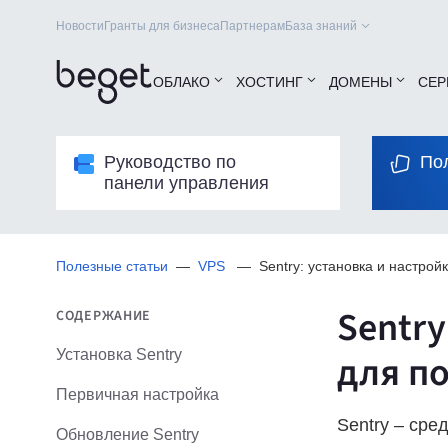
Новости
Гранты для бизнеса
Партнерам
База знаний
ОБЛАКО
ХОСТИНГ
ДОМЕНЫ
СЕР
Руководство по
По
панели управления
Полезные статьи
VPS
Sentry: установка и настро
Sentry
СОДЕРЖАНИЕ
Установка Sentry
для п
Первичная настройка
Sentry – сре
Обновление Sentry