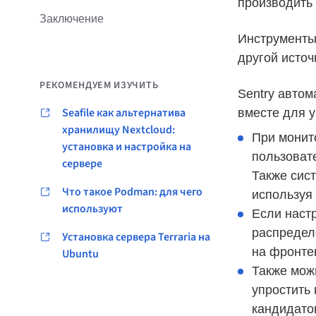
производить
Заключение
Инструменты
другой источ
РЕКОМЕНДУЕМ ИЗУЧИТЬ
Sentry автом
Seafile как альтернатива
вместе для 
хранилищу Nextcloud:
При монит
установка и настройка на
пользовате
сервере
Также сис
Что такое Podman: для чего
используя
используют
Если настр
распредел
Установка сервера Terraria на
на фронтен
Ubuntu
Также мож
упростить
кандидато