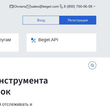
Оплата
sales@beget.com
8 (800) 700-06-08
Вход
Регистрация
лугам
Beget.API
инструмента
бок
м отслеживать и