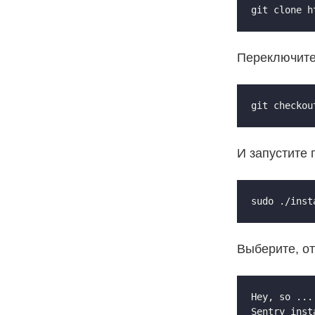
git clone h
Переключите
git checkou
И запустите 
sudo ./inst
Выберите, от
Hey, so ...
Sentry inst