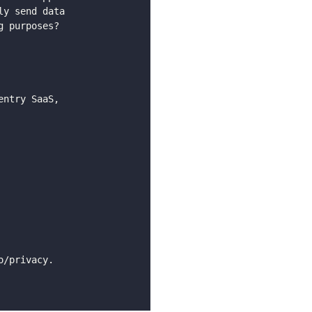
y send data

 purposes?

ntry SaaS,

/privacy.
