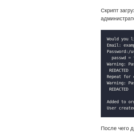
Скрипт загру
администрато
Would you l
Email: exam
Password:/u
  passwd = 
Warning: Pa
 REDACTED

Repeat for 
Warning: Pa
 REDACTED

Added to or
После чего 