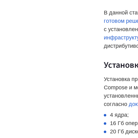
В данной ста
готовом реш
с установле
инфраструкт
дистрибутиво
Установк
Установка п
Compose и м
установленн
согласно
док
4 ядра;
16 Гб опе
20 Гб диск