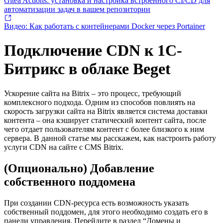
Gitea Actions: установка и настройка встроенного CI/CD для
автоматизации задач в вашем репозитории
Видео: Как работать с контейнерами Docker через Portainer
Подключение CDN к 1С-
Битрикс в облаке Beget
Ускорение сайта на Bitrix – это процесс, требующий
комплексного подхода. Одним из способов повлиять на
скорость загрузки сайта на Bitrix является система доставки
контента – она кэширует статический контент сайта, после
чего отдает пользователям контент с более близкого к ним
сервера. В данной статье мы расскажем, как настроить работу
услуги CDN на сайте с CMS Bitrix.
(Опционально) Добавление
собственного поддомена
При создании CDN-ресурса есть возможность указать
собственный поддомен, для этого необходимо создать его в
панели управления. Перейдите в раздел “Домены и