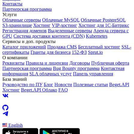
Контакты
Партнерская программа
Услуги
Облачные серверы
Облачные MySQL
Облачные PostgreSQL
S3-хранилище
Хостинг
VIP-хостинг
Хостинг для 1C-Битрикс
Регистрация доменов
Выделенные серверы
Аренда сервера с
GPU
Система доставки контента (CDN)
Kubernetes
Cервисы и доп. продукты
Каталог приложений
Продажа CMS
Бесплатный хостинг
SSL-
сертификаты
Гранты для бизнеса
152-ФЗ
Sprut.io
О компании
Реквизиты
Правила и лицензии
Договоры
Публичная оферта
Партнерская программа
Bug Bounty программа
Контактная
информация
SLA облачных услуг
Панель управления
База знаний
Руководство по ПУ
Блог
Новости
Полезные статьи
Beget.API
Хостинг
Beget.API Облако
FAQ
English