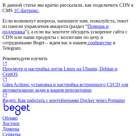
В данной статье мы кратко рассказали, как подключить CDN к
CMS
1С-Битрикс
.
Если возникнут вопросы, напишите нам, пожалуйста, тикет
из панели управления аккаунта (раздел “
Помощь и
поддержка
”), а если вы захотите обсудить ускорение сайта с
CDN или наши продукты с коллегами по цеху и
сотрудниками Beget – ждем вас в нашем
сообществе
в
Telegram.
Рекомендуем изучить
Просмотр и настройка логов Linux на Ubuntu, Debian и
CentOS
Gitea Actions: установка и настройка встроенного CI/CD для
автоматизации задач в вашем репозитории
Видео: Как работать с контейнерами Docker через Portainer
Облако
Хостинг
Домены
Серверы