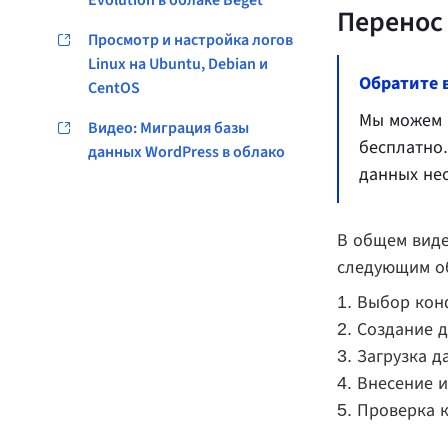
Evolution в облаке Beget
Перенос
Просмотр и настройка логов
Linux на Ubuntu, Debian и
Обратите 
CentOS
Мы можем п
Видео: Миграция базы
бесплатно.
данных WordPress в облако
данных не
В общем виде
следующим о
Выбор конф
Создание д
Загрузка д
Внесение и
Проверка к