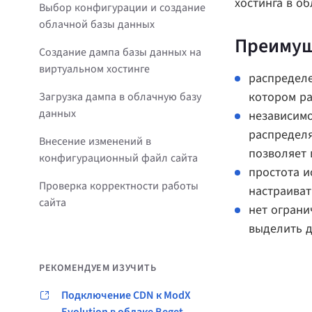
хостинга в о
Выбор конфигурации и создание
облачной базы данных
Преимущ
Создание дампа базы данных на
виртуальном хостинге
распределе
котором ра
Загрузка дампа в облачную базу
данных
независимо
распределя
Внесение изменений в
позволяет 
конфигурационный файл сайта
простота и
Проверка корректности работы
настраиват
сайта
нет ограни
выделить д
РЕКОМЕНДУЕМ ИЗУЧИТЬ
Подключение CDN к ModX