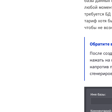
базы данных 
любой момент
требуется БД 
тариф хотя б
чтобы не воз
Обратите 
После созд
нажать на
напротив п
сгенериров