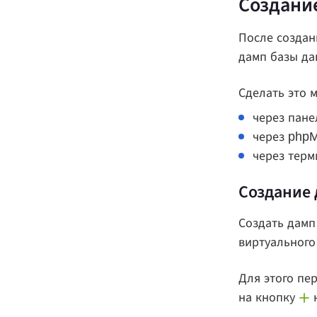
Создание
После создан
дамп базы да
Сделать это 
через пане
через php
через терм
Создание 
Создать дамп 
виртуального
Для этого пер
на кнопку
н