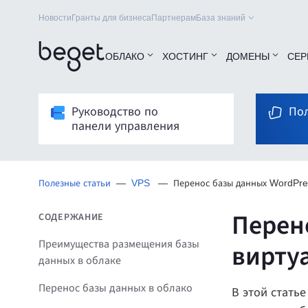
Новости
Гранты для бизнеса
Партнерам
База знаний
ОБЛАКО
ХОСТИНГ
ДОМЕНЫ
СЕР
Руководство по
Пол
панели управления
Полезные статьи
VPS
Перенос базы данных WordPres
Перен
СОДЕРЖАНИЕ
Преимущества размещения базы
вирту
данных в облаке
Перенос базы данных в облако
В этой стать