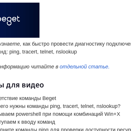
 узнаете,
как быстро провести диагностику подключе
: ping, tracert, telnet, nslookup
информацию читайте в
отдельной статье.
ы для видео
етствие команды Beget
его нужны команды ping, tracert, telnet, nslookup?
рываем powershell при помощи комбинаций Win+X
тупаем к вводу команд
лните команды ping для проверки доступности ресу