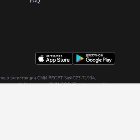
FAQ
тво о регистрации СМИ BEGET
№ФС77-71934
,
омнадзор). Учредитель СМИ ООО "Бегет", главный
рес: 195112, Россия, Санкт-Петербург, площадь Карла
баз данных.
Запись в реестре №16697 от 20.02.2023
.
Хостинг-провайдеры” и по числу доменов в зонах .ru/.рф