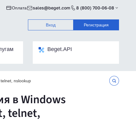
Оплата
sales@beget.com
8 (800) 700-06-08
Вход
Регистрация
лугам
Beget.API
elnet, nslookup
ия в Windows
 telnet,