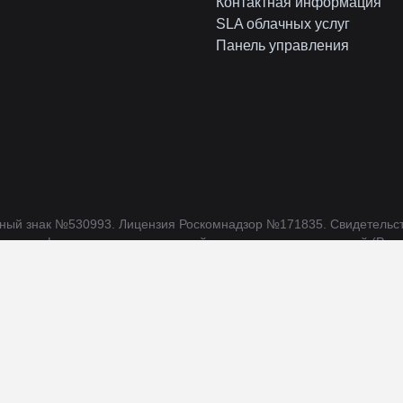
Контактная информация
SLA облачных услуг
Панель управления
рный знак
№530993
.
Лицензия Роскомнадзор
№171835
.
Свидетельс
вязи, информационных технологий и массовых коммуникаций (Роск
содержать контент, не предназначенный для лиц младше 16 лет. Ад
 российских программ для электронных вычислительных машин и 
 Интернета statdom.ru по числу доменов .ru/.рф/.su на странице “
м” на июнь 2024 года.
 провайдеров IT-услуг за 2023 год.