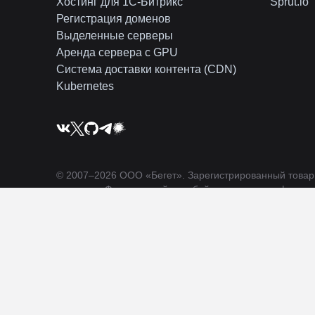
Хостинг для 1C-Битрикс
Sprut.io
Регистрация доменов
Выделенные серверы
Аренда сервера с GPU
Система доставки контента (CDN)
Kubernetes
© 2007–2026 ООО «Бегет».
Зарегистрированный това
выданное Федеральной службой по надзору в сфере с
редактор - Клюков Александр Евгеньевич. Сайт может 
Фаберже, д. 8Б, оф. 723.
ПО Веб-платформа "БЕГЕТ" включено в Единый реестр
* по данным статистического сайта Технического центра
на странице “Распределение доменов по регистратора
** по данным аналитического сайта cnews.ru в рейтинге