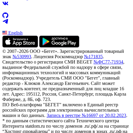
English
© 2007–2026 ООО «Бегет».
Зарегистрированный товарный
знак
№530993
.
Лицензия Роскомнадзор
№171835
.
Свидетельство о регистрации СМИ BEGET
№ФС77-71934
,
выданное Федеральной службой по надзору в сфере связи,
информационных технологий и массовых коммуникаций
(Роскомнадзор). Учредитель СМИ ООО "Бегет", главный
редактор - Клюков Александр Евгеньевич. Сайт может
содержать контент, не предназначенный для лиц младше 16
лет. Адрес: 195112, Россия, Санкт-Петербург, площадь Карла
Фаберже, д. 8Б, оф. 723.
ПО Веб-платформа "БЕГЕТ" включено в Единый реестр
российских программ для электронных вычислительных
машин и баз данных.
Запись в реестре №16697 от 20.02.2023
.
* по данным статистического сайта Технического центра
Интернета statdom.ru по числу доменов .ru/.рф/.su на странице
“Хостинг-провайдеры” и по числу доменов в зонах .ru/.рф на