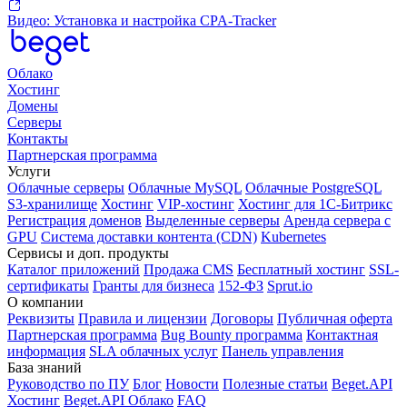
Видео: Установка и настройка CPA-Tracker
Облако
Хостинг
Домены
Серверы
Контакты
Партнерская программа
Услуги
Облачные серверы
Облачные MySQL
Облачные PostgreSQL
S3-хранилище
Хостинг
VIP-хостинг
Хостинг для 1C-Битрикс
Регистрация доменов
Выделенные серверы
Аренда сервера с
GPU
Система доставки контента (CDN)
Kubernetes
Cервисы и доп. продукты
Каталог приложений
Продажа CMS
Бесплатный хостинг
SSL-
сертификаты
Гранты для бизнеса
152-ФЗ
Sprut.io
О компании
Реквизиты
Правила и лицензии
Договоры
Публичная оферта
Партнерская программа
Bug Bounty программа
Контактная
информация
SLA облачных услуг
Панель управления
База знаний
Руководство по ПУ
Блог
Новости
Полезные статьи
Beget.API
Хостинг
Beget.API Облако
FAQ