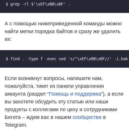
$ grep -rl $'\xEF\xBB\xBF' .
А с помощью нижеприведенной команды можно
найти метки порядка байтов и сразу же удалить
их:
$ find . -type f -exec sed 's/^\xEF\xBB\xBF//' -i.bak
Если возникнут вопросы, напишите нам,
пожалуйста, тикет из панели управления
аккаунта (раздел “
Помощь и поддержка
”), а если
вы захотите обсудить эту статью или наши
продукты с коллегами по цеху и сотрудниками
Бегета – ждем вас в нашем
сообществе
в
Telegram.