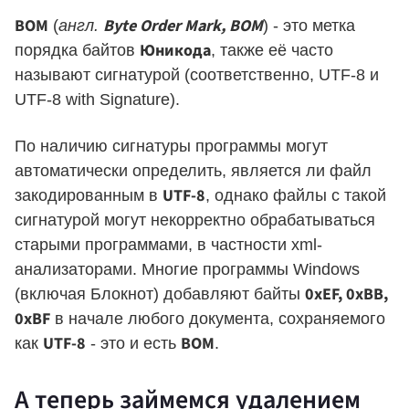
BOM
Byte Order Mark, BOM
(
англ.
) - это метка
Юникода
порядка байтов
, также её часто
называют сигнатурой (соответственно, UTF-8 и
UTF-8 with Signature).
По наличию сигнатуры программы могут
автоматически определить, является ли файл
UTF-8
закодированным в
, однако файлы с такой
сигнатурой могут некорректно обрабатываться
старыми программами, в частности xml-
анализаторами. Многие программы Windows
0xEF, 0xBB,
(включая Блокнот) добавляют байты
0xBF
в начале любого документа, сохраняемого
UTF-8
BOM
как
- это и есть
.
А теперь займемся удалением