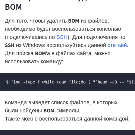
BOM
BOM
Для того, чтобы удалить
из файлов,
необходимо будет воспользоваться консолью
(подключившись по
SSH
). Для подключения по
SSH
из Windows воспользуйтесь данной
статьёй
.
BOM
Для поиска
'а в файлах сайта, можно
использовать команду:
$ find -type f|while read file;do [ "`head -c3 -- "$f
Команда выведет список файлов, в которых
BOM
были найдены
-символы.
Также можно воспользоваться данной командой: