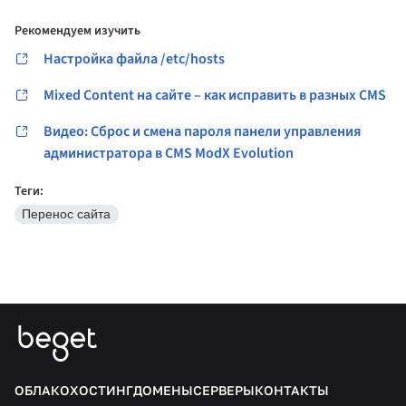
Рекомендуем изучить
Настройка файла /etc/hosts
Mixed Content на сайте – как исправить в разных CMS
Видео: Сброс и смена пароля панели управления
администратора в CMS ModX Evolution
Теги:
Перенос сайта
ОБЛАКО
ХОСТИНГ
ДОМЕНЫ
СЕРВЕРЫ
КОНТАКТЫ