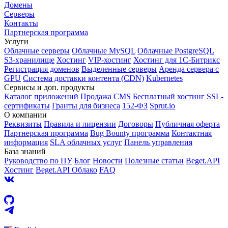
Домены
Серверы
Контакты
Партнерская программа
Услуги
Облачные серверы
Облачные MySQL
Облачные PostgreSQL
S3-хранилище
Хостинг
VIP-хостинг
Хостинг для 1C-Битрикс
Регистрация доменов
Выделенные серверы
Аренда сервера с
GPU
Система доставки контента (CDN)
Kubernetes
Cервисы и доп. продукты
Каталог приложений
Продажа CMS
Бесплатный хостинг
SSL-
сертификаты
Гранты для бизнеса
152-ФЗ
Sprut.io
О компании
Реквизиты
Правила и лицензии
Договоры
Публичная оферта
Партнерская программа
Bug Bounty программа
Контактная
информация
SLA облачных услуг
Панель управления
База знаний
Руководство по ПУ
Блог
Новости
Полезные статьи
Beget.API
Хостинг
Beget.API Облако
FAQ