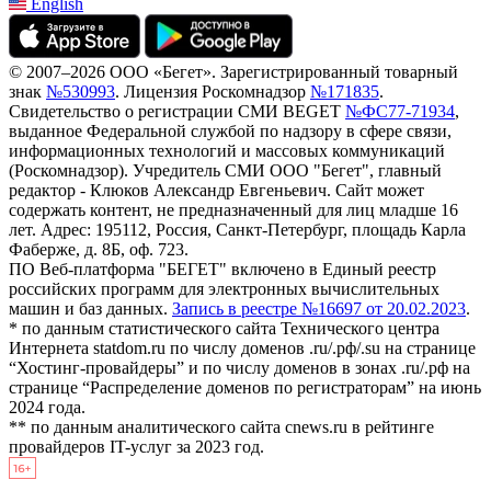
English
© 2007–2026 ООО «Бегет».
Зарегистрированный товарный
знак
№530993
.
Лицензия Роскомнадзор
№171835
.
Свидетельство о регистрации СМИ BEGET
№ФС77-71934
,
выданное Федеральной службой по надзору в сфере связи,
информационных технологий и массовых коммуникаций
(Роскомнадзор). Учредитель СМИ ООО "Бегет", главный
редактор - Клюков Александр Евгеньевич. Сайт может
содержать контент, не предназначенный для лиц младше 16
лет. Адрес: 195112, Россия, Санкт-Петербург, площадь Карла
Фаберже, д. 8Б, оф. 723.
ПО Веб-платформа "БЕГЕТ" включено в Единый реестр
российских программ для электронных вычислительных
машин и баз данных.
Запись в реестре №16697 от 20.02.2023
.
* по данным статистического сайта Технического центра
Интернета statdom.ru по числу доменов .ru/.рф/.su на странице
“Хостинг-провайдеры” и по числу доменов в зонах .ru/.рф на
странице “Распределение доменов по регистраторам” на июнь
2024 года.
** по данным аналитического сайта cnews.ru в рейтинге
провайдеров IT-услуг за 2023 год.