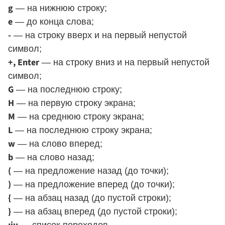
g
— на нижнюю строку;
e
— до конца слова;
-
— на строку вверх и на первый непустой
символ;
+, Enter
— на строку вниз и на первый непустой
символ;
G
— на последнюю строку;
H
— на первую строку экрана;
M
— на среднюю строку экрана;
L
— на последнюю строку экрана;
w
— на слово вперед;
b
— на слово назад;
(
— на предложение назад (до точки);
)
— на предложение вперед (до точки);
{
— на абзац назад (до пустой строки);
}
— на абзац вперед (до пустой строки);
— список переходов.