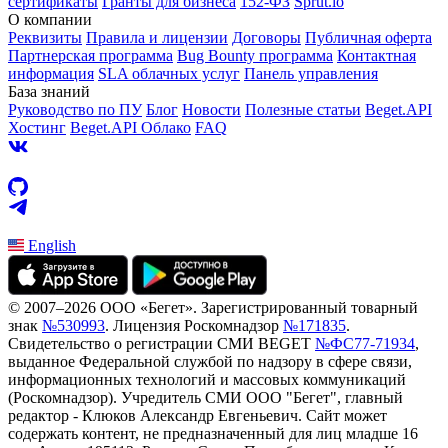
сертификаты
Гранты для бизнеса
152-ФЗ
Sprut.io
О компании
Реквизиты
Правила и лицензии
Договоры
Публичная оферта
Партнерская программа
Bug Bounty программа
Контактная
информация
SLA облачных услуг
Панель управления
База знаний
Руководство по ПУ
Блог
Новости
Полезные статьи
Beget.API
Хостинг
Beget.API Облако
FAQ
English
© 2007–2026 ООО «Бегет».
Зарегистрированный товарный
знак
№530993
.
Лицензия Роскомнадзор
№171835
.
Свидетельство о регистрации СМИ BEGET
№ФС77-71934
,
выданное Федеральной службой по надзору в сфере связи,
информационных технологий и массовых коммуникаций
(Роскомнадзор). Учредитель СМИ ООО "Бегет", главный
редактор - Клюков Александр Евгеньевич. Сайт может
содержать контент, не предназначенный для лиц младше 16