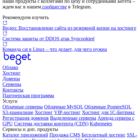
наши продукты с коллегами по цеху и сотрудниками Бегета –
ждем вас в нашем
сообществе
в Telegram.
Рекомендуем изучить
Видео: Восстановление сайта из резервной копии на хостинге
Система защиты от DDOS атак Syncookied
Команда cat в Linux – что делает, для чего нужна
Облако
Хостинг
Домены
Серверы
Контакты
Партнерская программа
Услуги
Облачные серверы
Облачные MySQL
Облачные PostgreSQL
S3-хранилище
Хостинг
VIP-хостинг
Хостинг для 1C-Битрикс
Регистрация доменов
Выделенные серверы
Аренда сервера с
GPU
Система доставки контента (CDN)
Kubernetes
Cервисы и доп. продукты
Каталог приложений
Продажа CMS
Бесплатный хостинг
SSL-