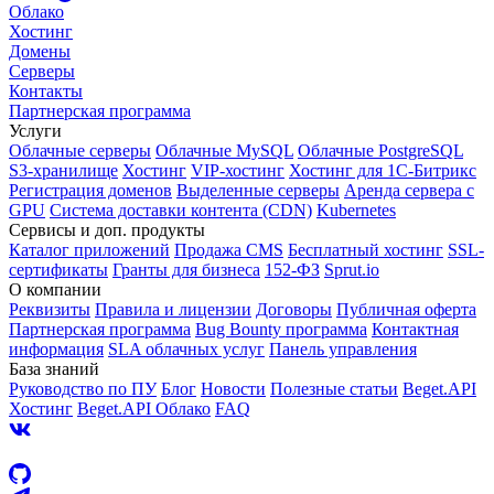
Облако
Хостинг
Домены
Серверы
Контакты
Партнерская программа
Услуги
Облачные серверы
Облачные MySQL
Облачные PostgreSQL
S3-хранилище
Хостинг
VIP-хостинг
Хостинг для 1C-Битрикс
Регистрация доменов
Выделенные серверы
Аренда сервера с
GPU
Система доставки контента (CDN)
Kubernetes
Cервисы и доп. продукты
Каталог приложений
Продажа CMS
Бесплатный хостинг
SSL-
сертификаты
Гранты для бизнеса
152-ФЗ
Sprut.io
О компании
Реквизиты
Правила и лицензии
Договоры
Публичная оферта
Партнерская программа
Bug Bounty программа
Контактная
информация
SLA облачных услуг
Панель управления
База знаний
Руководство по ПУ
Блог
Новости
Полезные статьи
Beget.API
Хостинг
Beget.API Облако
FAQ