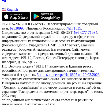
English
© 2007–2026 ООО «Бегет».
Зарегистрированный товарный
знак
№530993
.
Лицензия Роскомнадзор
№171835
.
Свидетельство о регистрации СМИ BEGET
№ФС77-71934
,
выданное Федеральной службой по надзору в сфере связи,
информационных технологий и массовых коммуникаций
(Роскомнадзор). Учредитель СМИ ООО "Бегет", главный
редактор - Клюков Александр Евгеньевич. Сайт может
содержать контент, не предназначенный для лиц младше 16
лет. Адрес: 195112, Россия, Санкт-Петербург, площадь Карла
Фаберже, д. 8Б, оф. 723.
ПО Веб-платформа "БЕГЕТ" включено в Единый реестр
российских программ для электронных вычислительных
машин и баз данных.
Запись в реестре №16697 от 20.02.2023
.
* по данным статистического сайта Технического центра
Интернета statdom.ru по числу доменов .ru/.рф/.su на странице
“Хостинг-провайдеры” и по числу доменов в зонах .ru/.рф на
странице “Распределение доменов по регистраторам” на июнь
2024 года.
** по данным аналитического сайта cnews.ru в рейтинге
провайдеров IT-услуг за 2023 год.