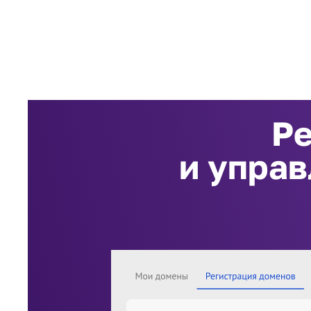
Ре
и управ