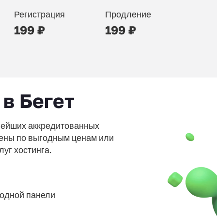
Регистрация
Продление
199 ₽
199 ₽
в Бегет
пнейших аккредитованных
ены по выгодным ценам или
луг хостинга.
 одной панели