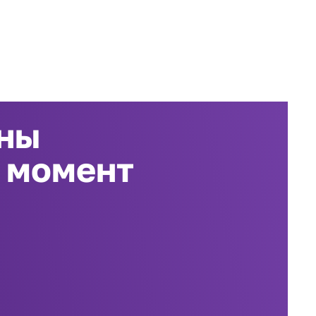
ены
й момент