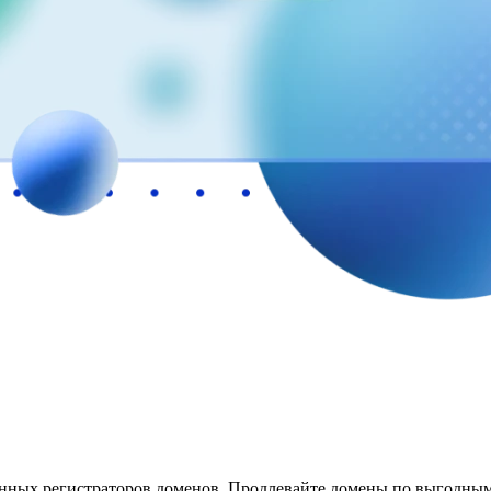
нных регистраторов доменов.
Продлевайте домены по выгодным 