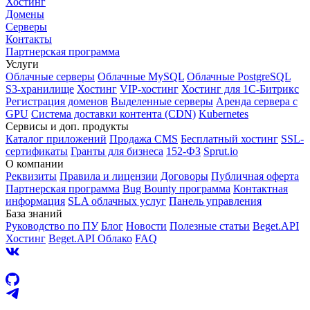
Хостинг
Домены
Серверы
Контакты
Партнерская программа
Услуги
Облачные серверы
Облачные MySQL
Облачные PostgreSQL
S3-хранилище
Хостинг
VIP-хостинг
Хостинг для 1C-Битрикс
Регистрация доменов
Выделенные серверы
Аренда сервера с
GPU
Система доставки контента (CDN)
Kubernetes
Cервисы и доп. продукты
Каталог приложений
Продажа CMS
Бесплатный хостинг
SSL-
сертификаты
Гранты для бизнеса
152-ФЗ
Sprut.io
О компании
Реквизиты
Правила и лицензии
Договоры
Публичная оферта
Партнерская программа
Bug Bounty программа
Контактная
информация
SLA облачных услуг
Панель управления
База знаний
Руководство по ПУ
Блог
Новости
Полезные статьи
Beget.API
Хостинг
Beget.API Облако
FAQ