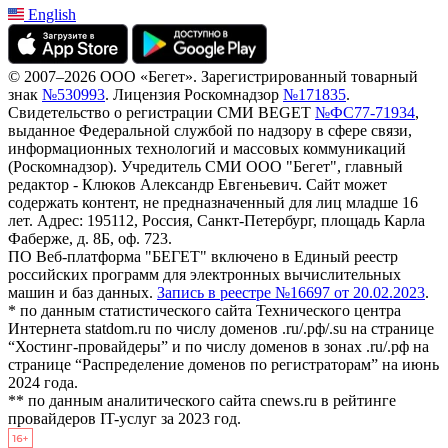
English
© 2007–2026 ООО «Бегет».
Зарегистрированный товарный
знак
№530993
.
Лицензия Роскомнадзор
№171835
.
Свидетельство о регистрации СМИ BEGET
№ФС77-71934
,
выданное Федеральной службой по надзору в сфере связи,
информационных технологий и массовых коммуникаций
(Роскомнадзор). Учредитель СМИ ООО "Бегет", главный
редактор - Клюков Александр Евгеньевич. Сайт может
содержать контент, не предназначенный для лиц младше 16
лет. Адрес: 195112, Россия, Санкт-Петербург, площадь Карла
Фаберже, д. 8Б, оф. 723.
ПО Веб-платформа "БЕГЕТ" включено в Единый реестр
российских программ для электронных вычислительных
машин и баз данных.
Запись в реестре №16697 от 20.02.2023
.
* по данным статистического сайта Технического центра
Интернета statdom.ru по числу доменов .ru/.рф/.su на странице
“Хостинг-провайдеры” и по числу доменов в зонах .ru/.рф на
странице “Распределение доменов по регистраторам” на июнь
2024 года.
** по данным аналитического сайта cnews.ru в рейтинге
провайдеров IT-услуг за 2023 год.