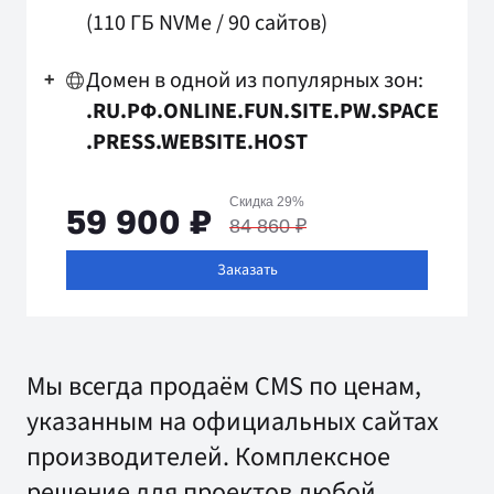
(110 ГБ NVMe
/
90 сайтов)
Домен в одной из популярных зон:
+
.RU
.РФ
.ONLINE
.FUN
.SITE
.PW
.SPACE
.PRESS
.WEBSITE
.HOST
Скидка 29%
59 900 ₽
84 860 ₽
Заказать
Мы всегда продаём CMS по ценам,
указанным на официальных сайтах
производителей.
Комплексное
решение для проектов любой