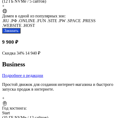
(12 ГБ NVMe
/
5 сайтов)
+
Домен в одной из популярных зон:
.RU
.РФ
.ONLINE
.FUN
.SITE
.PW
.SPACE
.PRESS
.WEBSITE
.HOST
Заказать
9 900 ₽
Скидка 34%
14 940 ₽
Business
Подробнее о редакции
Простой движок для создания интернет-магазина и быстрого
запуска продаж в интернете.
+
Год хостинга:
Start
(35 ГБ NVMe
/
12 сайтов)