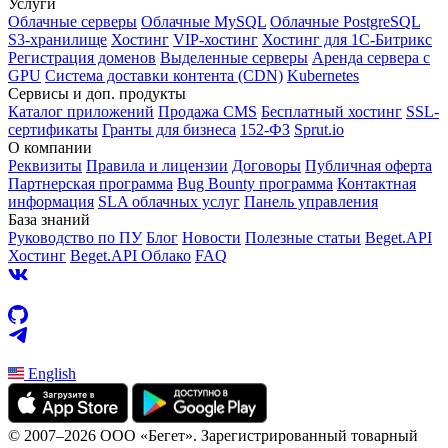
Услуги
Облачные серверы
Облачные MySQL
Облачные PostgreSQL
S3-хранилище
Хостинг
VIP-хостинг
Хостинг для 1C-Битрикс
Регистрация доменов
Выделенные серверы
Аренда сервера с
GPU
Система доставки контента (CDN)
Kubernetes
Cервисы и доп. продукты
Каталог приложений
Продажа CMS
Бесплатный хостинг
SSL-
сертификаты
Гранты для бизнеса
152-ФЗ
Sprut.io
О компании
Реквизиты
Правила и лицензии
Договоры
Публичная оферта
Партнерская программа
Bug Bounty программа
Контактная
информация
SLA облачных услуг
Панель управления
База знаний
Руководство по ПУ
Блог
Новости
Полезные статьи
Beget.API
Хостинг
Beget.API Облако
FAQ
English
© 2007–2026 ООО «Бегет».
Зарегистрированный товарный