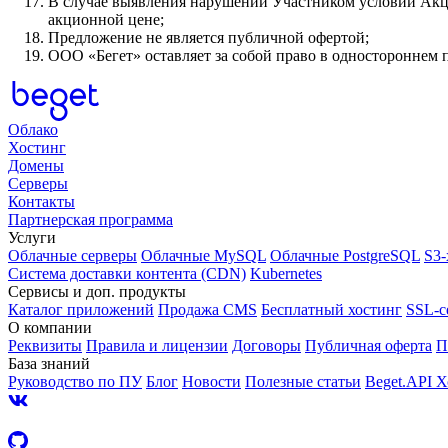
В случае выявления нарушений Участником условий Акци
акционной цене;
Предложение не является публичной офертой;
ООО «Бегет» оставляет за собой право в одностороннем п
Облако
Хостинг
Домены
Серверы
Контакты
Партнерская программа
Услуги
Облачные серверы
Облачные MySQL
Облачные PostgreSQL
S3
Система доставки контента (CDN)
Kubernetes
Cервисы и доп. продукты
Каталог приложений
Продажа CMS
Бесплатный хостинг
SSL-с
О компании
Реквизиты
Правила и лицензии
Договоры
Публичная оферта
П
База знаний
Руководство по ПУ
Блог
Новости
Полезные статьи
Beget.API 