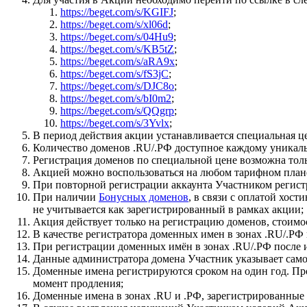
https://beget.com/s/KGIFJ
;
https://beget.com/s/xl06d
;
https://beget.com/s/04Hu9
;
https://beget.com/s/KB5tZ
;
https://beget.com/s/aRA9x
;
https://beget.com/s/fS3jC
;
https://beget.com/s/DJC8o
;
https://beget.com/s/bI0m2
;
https://beget.com/s/QQgrp
;
https://beget.com/s/3Yvlx
;
В период действия акции устанавливается специальная ц
Количество доменов .RU/.РФ доступное каждому уникаль
Регистрация доменов по специальной цене возможна толь
Акцией можно воспользоваться на любом тарифном план
При повторной регистрации аккаунта Участником регистр
При наличии
Бонусных доменов
, в связи с оплатой хос
не учитывается как зарегистрированный в рамках акции;
Акция действует только на регистрацию доменов, стоимо
В качестве регистратора доменных имен в зонах .RU/.РФ
При регистрации доменных имён в зонах .RU/.РФ после и
Данные администратора домена Участник указывает само
Доменные имена регистрируются сроком на один год. Пр
момент продления;
Доменные имена в зонах .RU и .PФ, зарегистрированные 