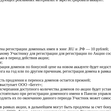
ена регистрации доменных имен в зоне .RU и .PФ — 10 рублей;
ному Участнику для регистрации для регистрации по Акции сос
ко в период действия акции;
е;
ация доменов по бонусной цене на новом аккаунте будет недост
тинга на год или по другим причинам, регистрация домена в рамк
сть продления и переноса доменов остается прежней;
 выступает ООО «Бегет»;
счерпания доступного количества доменов по акции будет устан
стоятельно при регистрации доменного имени в Панели управле
одлить их по окончанию данного периода Участник может самос
в рамках акции, в дальнейшем могут быть продлены за счет бон