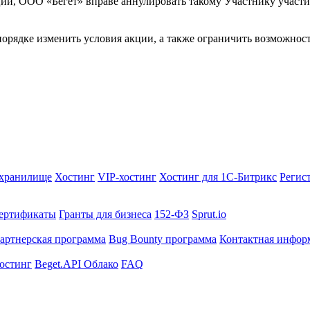
и, ООО «Бегет» вправе аннулировать такому Участнику участи
орядке изменить условия акции, а также ограничить возможност
-хранилище
Хостинг
VIP-хостинг
Хостинг для 1C-Битрикс
Регис
ертификаты
Гранты для бизнеса
152-ФЗ
Sprut.io
артнерская программа
Bug Bounty программа
Контактная инфор
Хостинг
Beget.API Облако
FAQ