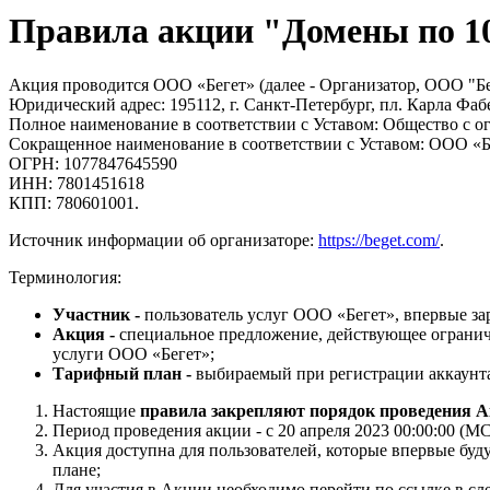
Правила акции "Домены по 1
Акция проводится ООО «Бегет» (далее - Организатор, ООО "Бе
Юридический адрес: 195112, г. Санкт-Петербург, пл. Карла Фаб
Полное наименование в соответствии с Уставом: Общество с о
Сокращенное наименование в соответствии с Уставом: ООО «Б
ОГРН: 1077847645590
ИНН: 7801451618
КПП: 780601001.
Источник информации об организаторе:
https://beget.com/
.
Терминология:
Участник -
пользователь услуг ООО «Бегет», впервые за
Акция -
специальное предложение, действующее ограниче
услуги ООО «Бегет»;
Тарифный план -
выбираемый при регистрации аккаунта 
Настоящие
правила закрепляют порядок проведения А
Период проведения акции - с 20 апреля 2023 00:00:00 (
Акция доступна для пользователей, которые впервые буд
плане;
Для участия в Акции необходимо перейти по ссылке в сл