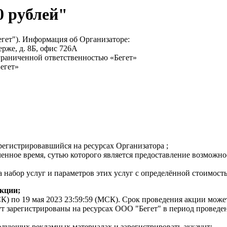
0 рублей"
гет"). Информация об Организаторе:
ерже, д. 8Б, офис 726А
граниченной ответственностью «Бегет»
егет»
регистрировавшийся на ресурсах Организатора ;
нное время, сутью которого является предоставление возможно
набор услуг и параметров этих услуг с определённой стоимост
кции;
МСК) по 19 мая 2023 23:59:59 (МСК). Срок проведения акции мож
ут зарегистрированы на ресурсах ООО "Бегет" в период провед
едующих рекламных материалах и зарегистрировать аккаунт: