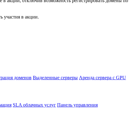
е в акции, отключив возможность регистрировать домены по
ь участия в акции.
трация доменов
Выделенные серверы
Аренда сервера с GPU
мация
SLA облачных услуг
Панель управления