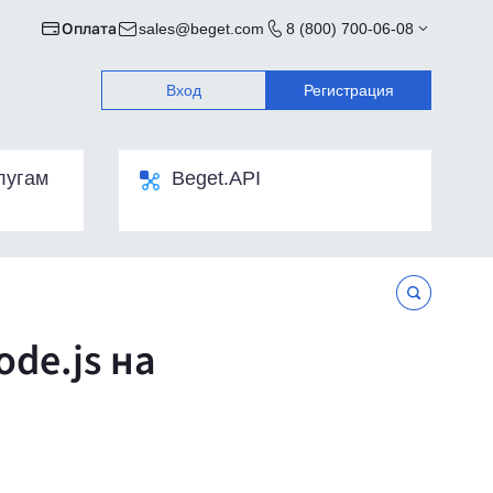
Оплата
sales@beget.com
8 (800) 700-06-08
Вход
Регистрация
лугам
Beget.API
de.js на