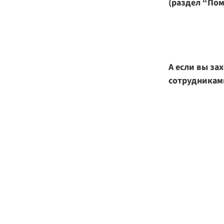
(раздел “По
А если вы за
сотрудникам