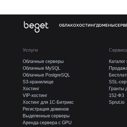
ОБЛАКО
ХОСТИНГ
ДОМЕНЫ
СЕРВ
Услуги
Cервисы
Облачные серверы
Каталог
Облачные MySQL
Продаж
Облачные PostgreSQL
Бесплат
S3-хранилище
SSL-сер
Хостинг
Гранты 
VIP-хостинг
152-ФЗ
Хостинг для 1C-Битрикс
Sprut.io
Регистрация доменов
Выделенные серверы
Аренда сервера с GPU