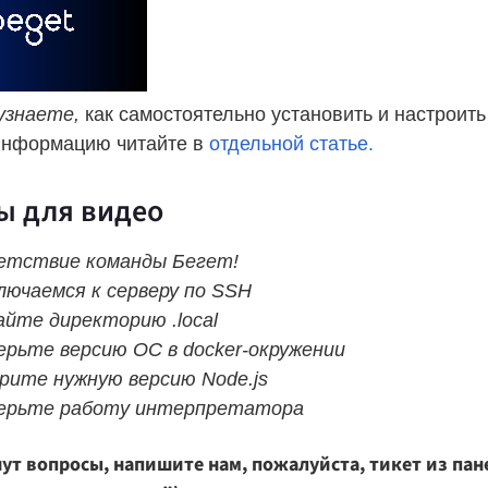
 узнаете,
как самостоятельно установить и настроить
нформацию читайте в
отдельной статье.
ы для видео
ветствие команды Бегет!
лючаемся к серверу по SSH
айте директорию .local
верьте версию ОС в docker-окружении
ерите нужную версию Node.js
верьте работу интерпретатора
ут вопросы, напишите нам, пожалуйста, тикет из пан