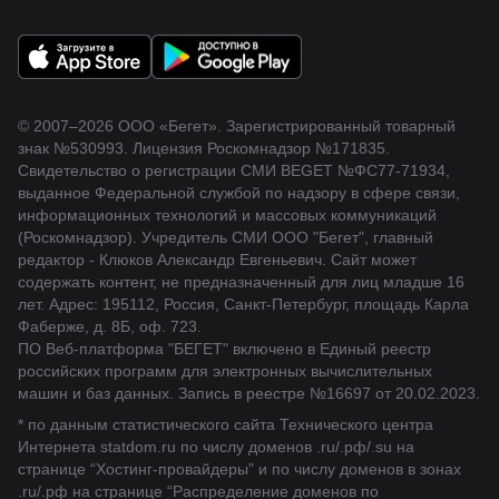
© 2007–2026 ООО «Бегет».
Зарегистрированный товарный
знак
№530993
.
Лицензия Роскомнадзор
№171835
.
Свидетельство о регистрации СМИ BEGET
№ФС77-71934
,
выданное Федеральной службой по надзору в сфере связи,
информационных технологий и массовых коммуникаций
(Роскомнадзор). Учредитель СМИ ООО "Бегет", главный
редактор - Клюков Александр Евгеньевич. Сайт может
содержать контент, не предназначенный для лиц младше 16
лет. Адрес: 195112, Россия, Санкт-Петербург, площадь Карла
Фаберже, д. 8Б, оф. 723.
ПО Веб-платформа "БЕГЕТ" включено в Единый реестр
российских программ для электронных вычислительных
машин и баз данных.
Запись в реестре №16697 от 20.02.2023
.
* по данным статистического сайта Технического центра
Интернета statdom.ru по числу доменов .ru/.рф/.su на
странице “Хостинг-провайдеры” и по числу доменов в зонах
.ru/.рф на странице “Распределение доменов по