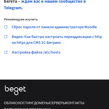
Бегета –
ждем вас в нашем сообществе в
Telegram
.
Рекомендуем изучить
Сброс пароля от панели администратора Moodle
Видео: Как быстро настроить переадресацию с http
на https для CMS 1С-Битрикс
Настройка файла /etc/hosts
ОБЛАКО
ХОСТИНГ
ДОМЕНЫ
СЕРВЕРЫ
КОНТАКТЫ