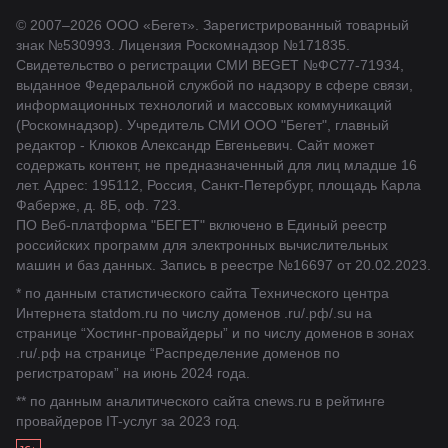
© 2007–2026 ООО «Бегет».
Зарегистрированный товарный
знак
№530993
.
Лицензия Роскомнадзор
№171835
.
Свидетельство о регистрации СМИ BEGET
№ФС77-71934
,
выданное Федеральной службой по надзору в сфере связи,
информационных технологий и массовых коммуникаций
(Роскомнадзор). Учредитель СМИ ООО "Бегет", главный
редактор - Клюков Александр Евгеньевич. Сайт может
содержать контент, не предназначенный для лиц младше 16
лет. Адрес: 195112, Россия, Санкт-Петербург, площадь Карла
Фаберже, д. 8Б, оф. 723.
ПО Веб-платформа "БЕГЕТ" включено в Единый реестр
российских программ для электронных вычислительных
машин и баз данных.
Запись в реестре №16697 от 20.02.2023
.
* по данным статистического сайта Технического центра
Интернета statdom.ru по числу доменов .ru/.рф/.su на
странице “Хостинг-провайдеры” и по числу доменов в зонах
.ru/.рф на странице “Распределение доменов по
регистраторам” на июнь 2024 года.
** по данным аналитического сайта cnews.ru в рейтинге
провайдеров IT-услуг за 2023 год.