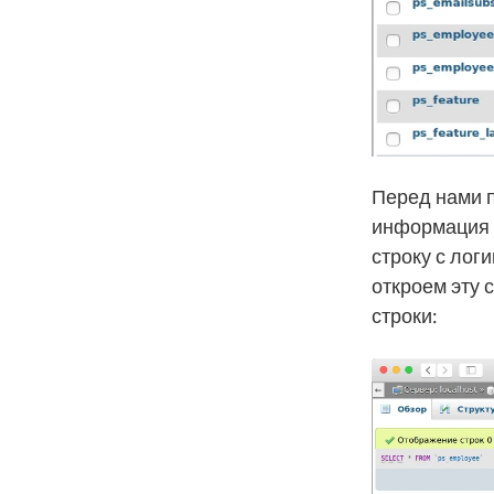
Перед нами 
информация о
строку с лог
откроем эту 
строки: