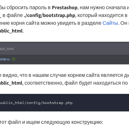
обы сбросить пароль в
Prestashop
, нам нужно сначала 
_
в файле
./config/bootstrap.php
, который находится в 
ние корня сайта можно увидеть в разделе
Сайты
. Он
blic_html
.
 видно, что в нашем случае корнем сайта является д
blic_html
, соответственно, файл будет находиться п
public_html/config/bootstrap.php
тот файл и ищем следующую конструкцию: