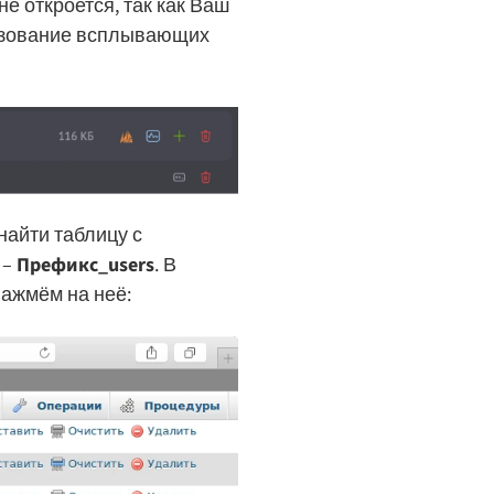
не откроется, так как Ваш
льзование всплывающих
найти таблицу с
 –
Префикс_users
. В
нажмём на неё: