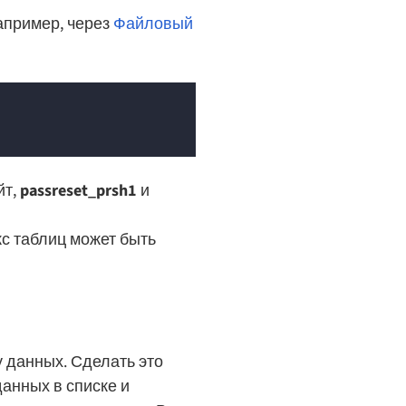
апример, через
Файловый
йт,
passreset_prsh1
и
кс таблиц может быть
у данных. Сделать это
данных в списке и