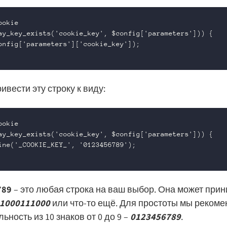
okie

ay_key_exists('cookie_key', $config['parameters'])) {

onfig['parameters']['cookie_key']); 

ивести эту строку к виду:
okie

ay_key_exists('cookie_key', $config['parameters'])) {

ine('_COOKIE_KEY_', '0123456789');

789
– это любая строка на ваш выбор. Она может при
1000111000
или что-то ещё. Для простоты мы реком
ьность из 10 знаков от 0 до 9 –
0123456789
.