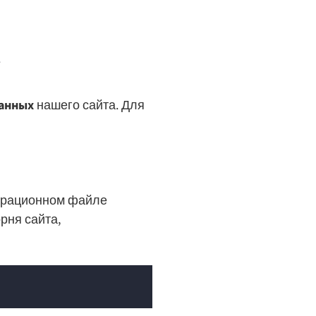
.
данных
нашего сайта. Для
гурационном файле
орня сайта,