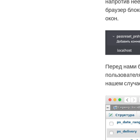
напротив не
браузер бло
окон.
Перед нами б
пользователя
нашем случа