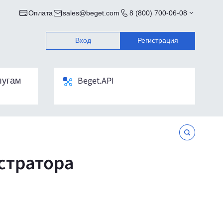
Оплата
sales@beget.com
8 (800) 700-06-08
Вход
Регистрация
лугам
Beget.API
стратора