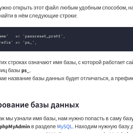
ужно открыть этот файл любым удобным способом, н
 найти в нём следующие строки:
ame'   => 'passreset_prsh1',

refix' => 'ps_',
тих строках означают имя базы, с которой работает са
лиц базы
ps_
.
ае название базы данных будет отличаться, а префи
рование базы данных
как мы узнали имя базы, нам нужно попасть в саму баз
phpMyAdmin
в разделе
MySQL
. Находим нужную базу 