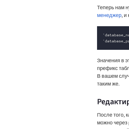
Теперь нам н
менеджер
, и
'database_n
'database_p
Значения в э
префикс таб
В вашем случ
таким же.
Редакти
После того, 
можно через