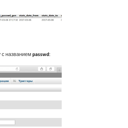
у с названием
passwd
: