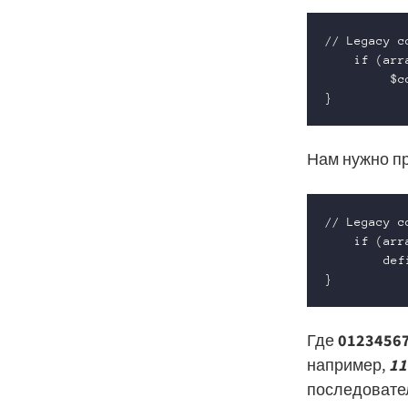
// Legacy co
    if (arr
         $c
}
Нам нужно пр
// Legacy co
    if (arr
        def
}
Где
0123456
например,
11
последовател