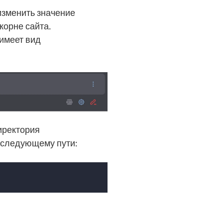
изменить значение
корне сайта.
 имеет вид
иректория
о следующему пути: