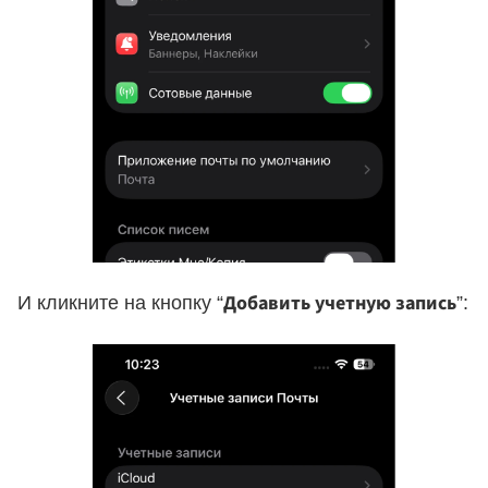
Добавить учетную запись
И кликните на кнопку “
”: