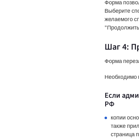
Форма позвол
Выберите спо
желаемого сп
"Продолжить
Шаг 4: П
Форма переза
Необходимо 
Если адми
РФ
копии осно
также прил
страница п