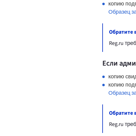
копию подп
Образец з
Обратите 
Reg.ru тре
Если адми
копию сви
копию подп
Образец з
Обратите 
Reg.ru тре