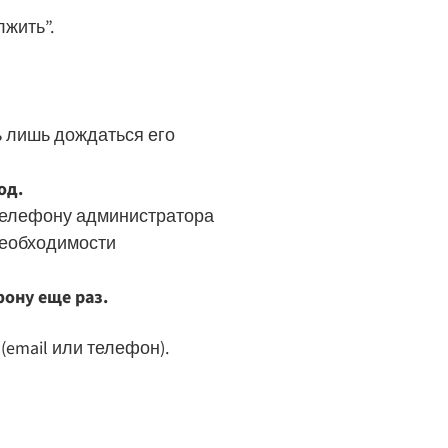
жить”.
ь лишь дождаться его
од.
о телефону администратора
необходимости
ону еще раз.
(email или телефон).