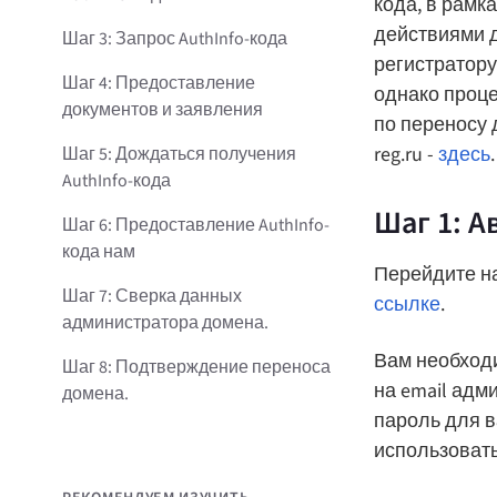
кода, в рамк
действиями д
Шаг 3: Запрос AuthInfo-кода
регистратору
Шаг 4: Предоставление
однако проце
документов и заявления
по переносу 
reg.ru -
здесь
.
Шаг 5: Дождаться получения
AuthInfo-кода
Шаг 1: А
Шаг 6: Предоставление AuthInfo-
кода нам
Перейдите на
Шаг 7: Сверка данных
ссылке
.
администратора домена.
Вам необход
Шаг 8: Подтверждение переноса
на email адм
домена.
пароль для в
использовать