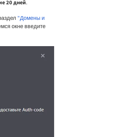
ие 20 дней
.
 раздел
"Домены и
емся окне введите