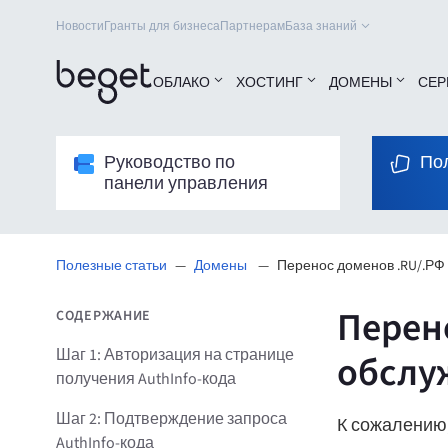
Новости
Гранты для бизнеса
Партнерам
База знаний
ОБЛАКО
ХОСТИНГ
ДОМЕНЫ
СЕР
Руководство по
По
панели управления
Полезные статьи
Домены
Перенос доменов .RU/.РФ 
Перен
СОДЕРЖАНИЕ
Шаг 1: Авторизация на странице
обслу
получения AuthInfo-кода
Шаг 2: Подтверждение запроса
К сожалению,
AuthInfo-кода