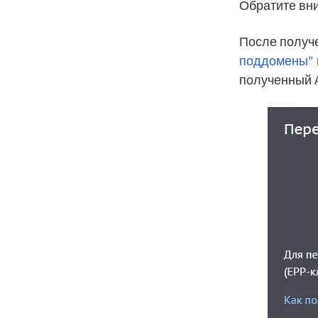
Обратите вн
После получе
поддомены"
полученный A