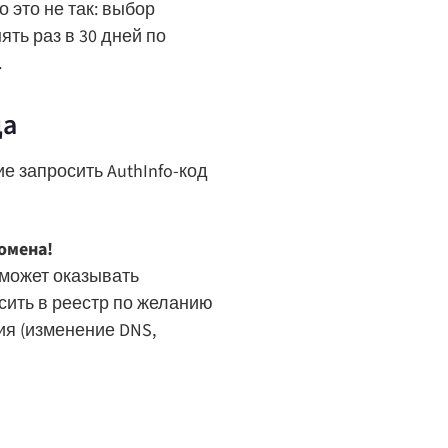
 это не так: выбор
ть раз в 30 дней по
.
да
 запросить AuthInfo-код
омена!
сможет оказывать
сить в реестр по желанию
я (изменение DNS,