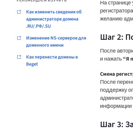
РЕКОМЕНДУЕМ ИЗУЧИТЬ
На странице 
регистратора
Как изменить сведения об
желанию адм
администраторе домена
.RU/.РФ/.SU
Шаг 2: П
Изменение NS-серверов для
доменного имени
После автори
Как перенести домены в
и нажать
“Я 
Beget
Смена регист
После перено
поддержку оп
администрат
информации о
Шаг 3: З