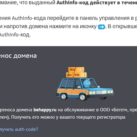
имание, что выданный
AuthInfo-код действует в течен
ния AuthInfo-кода перейдите в панель управления в
и напротив домена нажмите на иконку
. В открывш
uthInfo-код.