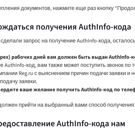
пления документов, нажмите еще раз кнопку “Продол
ождаться получения AuthInfo-кода
 сделали запрос на получение AuthInfo-кода, осталос
трех) рабочих дней вам должен быть выдан AuthInfo-к
е AuthInfo-код, вам также может поступить звонок п
мпании Reg.ru с выяснением причин подачи заявки и 
подачу заявки.
ердите ваше желание получить AuthInfo-код по телеф
 должен прийти на выбранный вами способ получения 
редоставление AuthInfo-кода нам