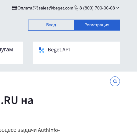
Оплата
sales@beget.com
8 (800) 700-06-08
Вход
Регистрация
лугам
Beget.API
.RU на
оцесс выдачи AuthInfo-