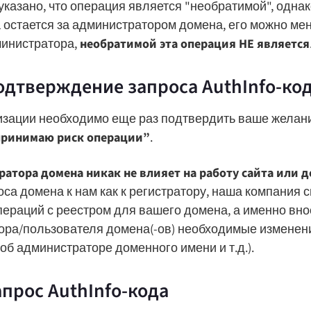
указано, что операция является "необратимой", однако
 остается за администратором домена, его можно меня
инистратора,
необратимой эта операция НЕ является
одтверждение запроса AuthInfo-ко
зации необходимо еще раз подтвердить ваше желание
принимаю риск операции”
.
ратора домена никак не влияет на работу сайта или д
са домена к нам как к регистратору, наша компания 
ераций с реестром для вашего домена, а именно вно
ора/пользователя домена(-ов) необходимые изменени
б администраторе доменного имени и т.д.).
апрос AuthInfo-кода