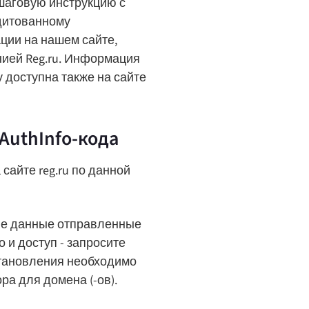
шаговую инструкцию с
едитованному
ции на нашем сайте,
нией Reg.ru. Информация
у доступна также на сайте
AuthInfo-кода
сайте reg.ru по данной
ые данные отправленные
 и доступ - запросите
становления необходимо
ра для домена (-ов).