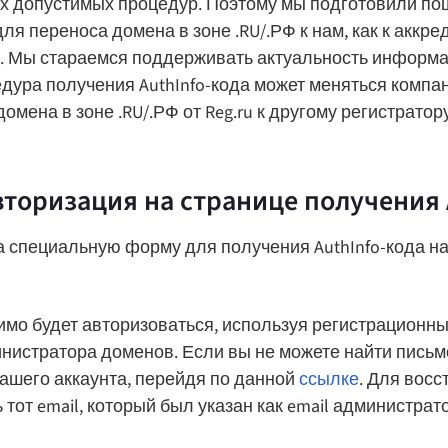
ах допустимых процедур. Поэтому мы подготовили по
ля переноса домена в зоне .RU/.РФ к нам, как к аккр
. Мы стараемся поддерживать актуальность информа
дура получения AuthInfo-кода может меняться компа
домена в зоне .RU/.РФ от Reg.ru к другому регистратор
вторизация на странице получения 
 специальную форму для получения AuthInfo-кода на 
имо будет авторизоваться, используя регистрационн
инистратора доменов. Если вы не можете найти письмо
ашего аккаунта, перейдя по данной
ссылке
. Для вос
 тот email, который был указан как email администрато