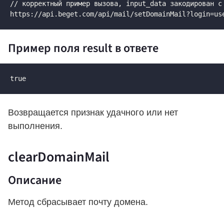
// корректный пример вызова, input_data закодирован с 
https://api.beget.com/api/mail/setDomainMail?login=us
Пример поля result в ответе
true
Возвращается признак удачного или нет
выполнения.
clearDomainMail
Описание
Метод сбрасывает почту домена.