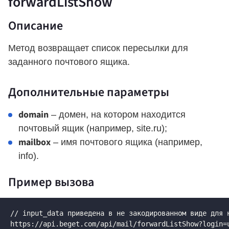
forwardListShow
Описание
Метод возвращает список пересылки для
заданного почтового ящика.
Дополнительные параметры
domain
– домен, на котором находится
почтовый ящик (например, site.ru);
mailbox
– имя почтового ящика (например,
info).
Пример вызова
// input_data приведена в не закодированном виде для н
https://api.beget.com/api/mail/forwardListShow?login=