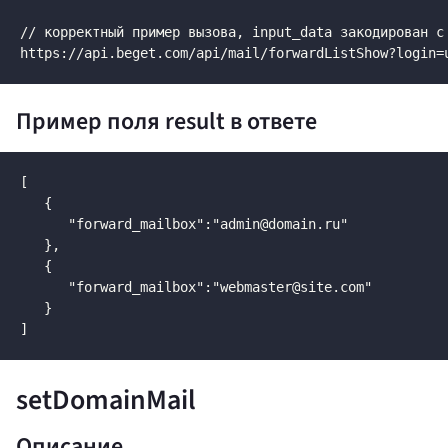
// корректный пример вызова, input_data закодирован с 
https://api.beget.com/api/mail/forwardListShow?login=
Пример поля result в ответе
[

   {

      "forward_mailbox":"admin@domain.ru"

   },

   {

      "forward_mailbox":"webmaster@site.com"

   }

]
setDomainMail
Описание