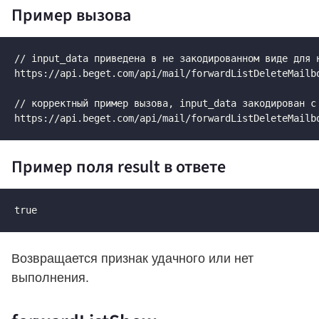
Пример вызова
// input_data приведена в не закодированном виде для н
https://api.beget.com/api/mail/forwardListDeleteMailb
// корректный пример вызова, input_data закодирован с 
https://api.beget.com/api/mail/forwardListDeleteMailb
Пример поля result в ответе
true
Возвращается признак удачного или нет
выполнения.