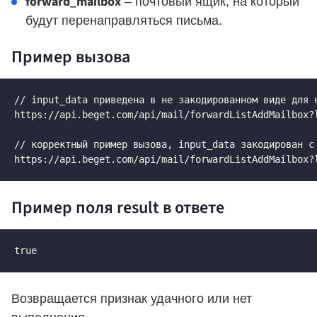
forward_mailbox
– почтовый ящик, на который
будут перенаправляться письма.
Пример вызова
// input_data приведена в не закодированном виде для н
https://api.beget.com/api/mail/forwardListAddMailbox?
// корректный пример вызова, input_data закодирован с 
https://api.beget.com/api/mail/forwardListAddMailbox?
Пример поля result в ответе
true
Возвращается признак удачного или нет