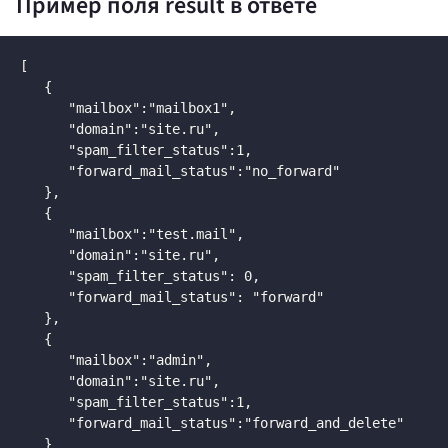
Пример поля result в ответе
[

   {

      "mailbox":"mailbox1",

      "domain":"site.ru",

      "spam_filter_status":1,

      "forward_mail_status":"no_forward"

   },

   {

      "mailbox":"test.mail",

      "domain":"site.ru",

      "spam_filter_status": 0,

      "forward_mail_status": "forward"

   },

   {

      "mailbox":"admin",

      "domain":"site.ru",

      "spam_filter_status":1,

      "forward_mail_status":"forward_and_delete"

   }
