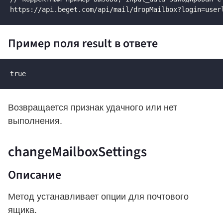
https://api.beget.com/api/mail/dropMailbox?login=user
Пример поля result в ответе
true
Возвращается признак удачного или нет
выполнения.
changeMailboxSettings
Описание
Метод устанавливает опции для почтового
ящика.