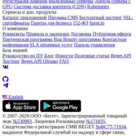
Регистрация доменов
Выделенные серверы
Аренда сервера с
GPU
Система доставки контента (CDN)
Kubernetes
Cервисы и доп. продукты
Каталог приложений
Продажа CMS
Бесплатный хостинг
SSL-
сертификаты
Гранты для бизнеса
152-ФЗ
Sprut.io
О компании
Реквизиты
Правила и лицензии
Договоры
Публичная оферта
Партнерская программа
Bug Bounty программа
Контактная
информация
SLA облачных услуг
Панель управления
База знаний
Руководство по ПУ
Блог
Новости
Полезные статьи
Beget.API
Хостинг
Beget.API Облако
FAQ
English
© 2007–2026 ООО «Бегет».
Зарегистрированный товарный
знак
№530993
.
Лицензия Роскомнадзор
№171835
.
Свидетельство о регистрации СМИ BEGET
№ФС77-71934
,
выданное Федеральной службой по надзору в сфере связи,