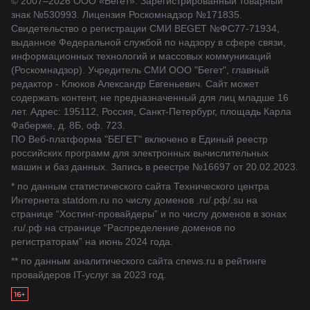
© 2007–2026 ООО «Бегет».
Зарегистрированный товарный
знак
№530993
.
Лицензия Роскомнадзор
№171835
.
Свидетельство о регистрации СМИ BEGET
№ФС77-71934
,
выданное Федеральной службой по надзору в сфере связи,
информационных технологий и массовых коммуникаций
(Роскомнадзор). Учредитель СМИ ООО "Бегет", главный
редактор - Клюков Александр Евгеньевич. Сайт может
содержать контент, не предназначенный для лиц младше 16
лет. Адрес: 195112, Россия, Санкт-Петербург, площадь Карла
Фаберже, д. 8Б, оф. 723.
ПО Веб-платформа "БЕГЕТ" включено в Единый реестр
российских программ для электронных вычислительных
машин и баз данных.
Запись в реестре №16697 от 20.02.2023
.
* по данным статистического сайта Технического центра
Интернета statdom.ru по числу доменов .ru/.рф/.su на
странице “Хостинг-провайдеры” и по числу доменов в зонах
.ru/.рф на странице “Распределение доменов по
регистраторам” на июнь 2024 года.
** по данным аналитического сайта cnews.ru в рейтинге
провайдеров IT-услуг за 2023 год.