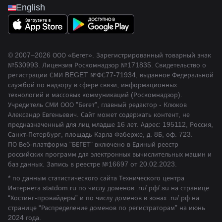
English
© 2007–2026 ООО «Бегет».
Зарегистрированный товарный знак
№530993
.
Лицензия Роскомнадзор
№171835
.
Свидетельство о
регистрации СМИ BEGET
№ФС77-71934
,
выданное Федеральной
службой по надзору в сфере связи, информационных
технологий и массовых коммуникаций (Роскомнадзор).
Учредитель СМИ ООО "Бегет", главный редактор - Клюков
Александр Евгеньевич. Сайт может содержать контент, не
предназначенный для лиц младше 16 лет. Адрес: 195112, Россия,
Санкт-Петербург, площадь Карла Фаберже, д. 8Б, оф. 723.
ПО Веб-платформа "БЕГЕТ" включено в Единый реестр
российских программ для электронных вычислительных машин и
баз данных.
Запись в реестре №16697 от 20.02.2023
.
* по данным статистического сайта Технического центра
Интернета statdom.ru по числу доменов .ru/.рф/.su на странице
“Хостинг-провайдеры” и по числу доменов в зонах .ru/.рф на
странице “Распределение доменов по регистраторам” на июнь
2024 года.