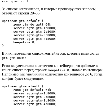
vim nginx.conf
За список контейнеров, в которые проксируются запросы,
отвечают строки 29–36:
upstream gtm-default {

      zone gtm-default 64k;

      server sgtm-gtm-1:8080;

      server sgtm-gtm-2:8080;

      server sgtm-gtm-3:8080;

      server sgtm-gtm-4:8080;

      keepalive 8;

}
В них перечислен список контейнеров, которые именуются
.
gtm-gtm-номер
Если вы увеличили количество контейнеров, то добавьте в
конец списка перед строкой
новые контейнеры.
keepalive 8;
Например, мы увеличили количество контейнеров до 6, тогда
конфиг будет следующим:
upstream gtm-default {

      zone gtm-default 64k;

      server sgtm-gtm-1:8080;

      server sgtm-gtm-2:8080;

      server sgtm-gtm-3:8080;

      server sgtm-gtm-4:8080;
