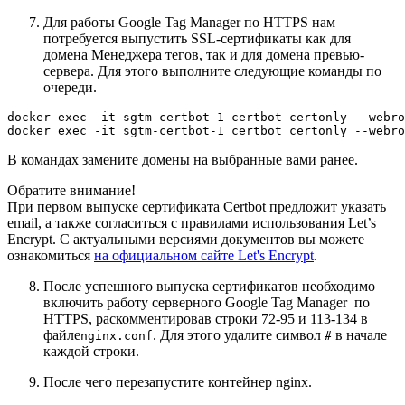
Для работы Google Tag Manager по HTTPS нам
потребуется выпустить SSL-сертификаты как для
домена Менеджера тегов, так и для домена превью-
сервера. Для этого выполните следующие команды по
очереди.
docker exec -it sgtm-certbot-1 certbot certonly --webro
docker exec -it sgtm-certbot-1 certbot certonly --webro
В командах замените домены на выбранные вами ранее.
Обратите внимание!
При первом выпуске сертификата Certbot предложит указать
email, а также согласиться с правилами использования Let’s
Encrypt. С актуальными версиями документов вы можете
ознакомиться
на официальном сайте Let's Encrypt
.
После успешного выпуска сертификатов необходимо
включить работу серверного Google Tag Manager по
HTTPS, раскомментировав строки 72-95 и 113-134 в
файле
. Для этого удалите символ
в начале
nginx.conf
#
каждой строки.
После чего перезапустите контейнер nginx.