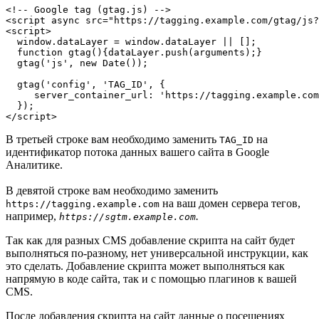
<!-- Google tag (gtag.js) -->

<script async src="https://tagging.example.com/gtag/js?
<script>

  window.dataLayer = window.dataLayer || [];

  function gtag(){dataLayer.push(arguments);}

  gtag('js', new Date());

  gtag('config', 'TAG_ID', {

     server_container_url: 'https://tagging.example.com
  });

В третьей строке вам необходимо заменить
на
TAG_ID
идентификатор потока данных вашего сайта в Google
Аналитике.
В девятой строке вам необходимо заменить
на ваш домен сервера тегов,
https://tagging.example.com
например,
.
https://sgtm.example.com
Так как для разных CMS добавление скрипта на сайт будет
выполняться по-разному, нет универсальной инструкции, как
это сделать. Добавление скрипта может выполняться как
напрямую в коде сайта, так и с помощью плагинов к вашей
CMS.
После добавления скрипта на сайт данные о посещениях