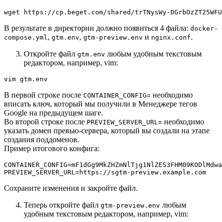
wget https://cp.beget.com/shared/trTNysWy-DGrbOzZT25WFU
В результате в директории должно появиться 4 файла:
docker-
,
,
и
.
compose.yml
gtm.env
gtm-preview.env
nginx.conf
Откройте файл
любым удобным текстовым
gtm.env
редактором, например, vim:
vim gtm.env
В первой строке после
необходимо
CONTAINER_CONFIG=
вписать ключ, который мы получили в Менеджере тегов
Google на предыдущем шаге.
Во второй строке после
необходимо
PREVIEW_SERVER_URL=
указать домен превью-сервера, который вы создали на этапе
создания поддоменов.
Пример итогового конфига:
CONTAINER_CONFIG=mF1dGg9MkZHZmNlTjg1NlZES3FHM09KODlMdwa
PREVIEW_SERVER_URL=https://sgtm-preview.example.com
Сохраните изменения и закройте файл.
Теперь откройте файл
любым
gtm-preview.env
удобным текстовым редактором, например, vim: