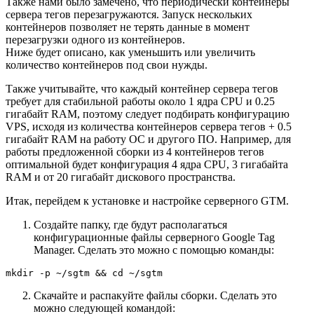
Также нами было замечено, что периодически контейнеры
сервера тегов перезагружаются. Запуск нескольких
контейнеров позволяет не терять данные в момент
перезагрузки одного из контейнеров.
Ниже будет описано, как уменьшить или увеличить
количество контейнеров под свои нужды.
Также учитывайте, что каждый контейнер сервера тегов
требует для стабильной работы около 1 ядра CPU и 0.25
гигабайт RAM, поэтому следует подбирать конфигурацию
VPS, исходя из количества контейнеров сервера тегов + 0.5
гигабайт RAM на работу ОС и другого ПО. Например, для
работы предложенной сборки из 4 контейнеров тегов
оптимальной будет конфигурация 4 ядра CPU, 3 гигабайта
RAM и от 20 гигабайт дискового пространства.
Итак, перейдем к установке и настройке серверного GTM.
Создайте папку, где будут располагаться
конфигурационные файлы серверного Google Tag
Manager. Сделать это можно с помощью команды:
mkdir -p ~/sgtm && cd ~/sgtm
Скачайте и распакуйте файлы сборки. Сделать это
можно следующей командой: