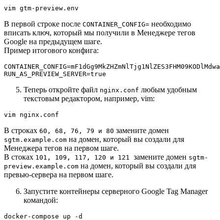
vim gtm-preview.env
В первой строке после
необходимо
CONTAINER_CONFIG=
вписать ключ, который мы получили в Менеджере тегов
Google на предыдущем шаге.
Пример итогового конфига:
CONTAINER_CONFIG=mF1dGg9MkZHZmNlTjg1NlZES3FHM09KODlMdwa
RUN_AS_PREVIEW_SERVER=true
Теперь откройте файл
любым удобным
nginx.conf
текстовым редактором, например, vim:
vim nginx.conf
В строках
замените домен
60, 68, 76, 79 и 80
на домен, который вы создали для
sgtm.example.com
Менеджера тегов на первом шаге.
В стоках
замените домен
101, 109, 117, 120 и 121
sgtm-
на домен, который вы создали для
preview.example.com
превью-сервера на первом шаге.
Запустите контейнеры серверного Google Tag Manager
командой:
docker-compose up -d