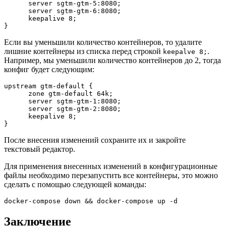
      server sgtm-gtm-5:8080;

      server sgtm-gtm-6:8080;

      keepalive 8;

}
Если вы уменьшили количество контейнеров, то удалите
лишние контейнеры из списка перед строкой
.
keepalve 8;
Например, мы уменьшили количество контейнеров до 2, тогда
конфиг будет следующим:
upstream gtm-default {

      zone gtm-default 64k;

      server sgtm-gtm-1:8080;

      server sgtm-gtm-2:8080;

      keepalive 8;

}
После внесения изменений сохраните их и закройте
текстовый редактор.
Для применения внесенных изменений в конфигурационные
файлы необходимо перезапустить все контейнеры, это можно
сделать с помощью следующей команды:
docker-compose down && docker-compose up -d
Заключение