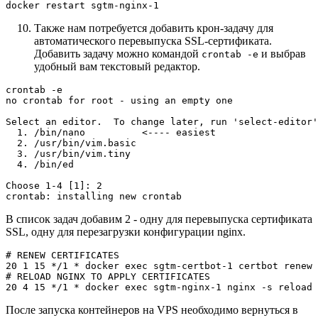
docker restart sgtm-nginx-1
Также нам потребуется добавить крон-задачу для
автоматического перевыпуска SSL-сертификата.
Добавить задачу можно командой
и выбрав
crontab -e
удобный вам текстовый редактор.
crontab -e

no crontab for root - using an empty one

Select an editor.  To change later, run 'select-editor'
  1. /bin/nano    	<---- easiest

  2. /usr/bin/vim.basic

  3. /usr/bin/vim.tiny

  4. /bin/ed

Choose 1-4 [1]: 2

В список задач добавим 2 - одну для перевыпуска сертификата
SSL, одну для перезагрузки конфигурации nginx.
# RENEW CERTIFICATES

20 1 15 */1 * docker exec sgtm-certbot-1 certbot renew

# RELOAD NGINX TO APPLY CERTIFICATES

После запуска контейнеров на VPS необходимо вернуться в