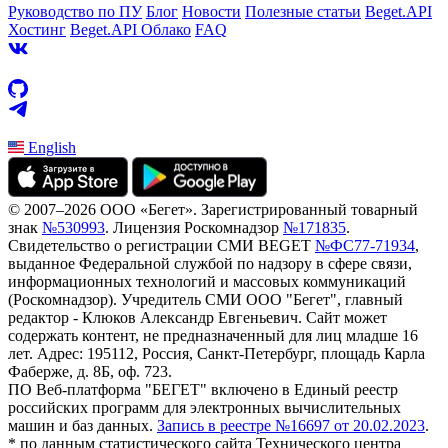
Руководство по ПУ
Блог
Новости
Полезные статьи
Beget.API
Хостинг
Beget.API Облако
FAQ
English
© 2007–2026 ООО «Бегет».
Зарегистрированный товарный
знак
№530993
.
Лицензия Роскомнадзор
№171835
.
Свидетельство о регистрации СМИ BEGET
№ФС77-71934
,
выданное Федеральной службой по надзору в сфере связи,
информационных технологий и массовых коммуникаций
(Роскомнадзор). Учредитель СМИ ООО "Бегет", главный
редактор - Клюков Александр Евгеньевич. Сайт может
содержать контент, не предназначенный для лиц младше 16
лет. Адрес: 195112, Россия, Санкт-Петербург, площадь Карла
Фаберже, д. 8Б, оф. 723.
ПО Веб-платформа "БЕГЕТ" включено в Единый реестр
российских программ для электронных вычислительных
машин и баз данных.
Запись в реестре №16697 от 20.02.2023
.
* по данным статистического сайта Технического центра