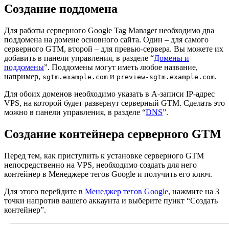
Создание поддомена
Для работы серверного Google Tag Manager необходимо два
поддомена на домене основного сайта. Один – для самого
серверного GTM, второй – для превью-сервера. Вы можете их
добавить в панели управления, в разделе “
Домены и
поддомены
”. Поддомены могут иметь любое название,
например,
и
.
sgtm.example.com
preview-sgtm.example.com
Для обоих доменов необходимо указать в А-записи IP-адрес
VPS, на которой будет развернут серверный GTM. Сделать это
можно в панели управления, в разделе “
DNS
”.
Создание контейнера серверного GTM
Перед тем, как приступить к установке серверного GTM
непосредственно на VPS, необходимо создать для него
контейнер в Менеджере тегов Google и получить его ключ.
Для этого перейдите в
Менеджер тегов Google
, нажмите на 3
точки напротив вашего аккаунта и выберите пункт “Создать
контейнер”.