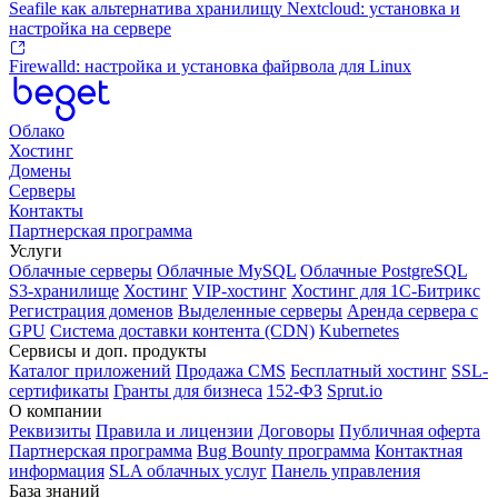
Seafile как альтернатива хранилищу Nextcloud: установка и
настройка на сервере
Firewalld: настройка и установка файрвола для Linux
Облако
Хостинг
Домены
Серверы
Контакты
Партнерская программа
Услуги
Облачные серверы
Облачные MySQL
Облачные PostgreSQL
S3-хранилище
Хостинг
VIP-хостинг
Хостинг для 1C-Битрикс
Регистрация доменов
Выделенные серверы
Аренда сервера с
GPU
Система доставки контента (CDN)
Kubernetes
Cервисы и доп. продукты
Каталог приложений
Продажа CMS
Бесплатный хостинг
SSL-
сертификаты
Гранты для бизнеса
152-ФЗ
Sprut.io
О компании
Реквизиты
Правила и лицензии
Договоры
Публичная оферта
Партнерская программа
Bug Bounty программа
Контактная
информация
SLA облачных услуг
Панель управления
База знаний