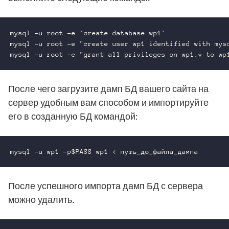
mysql -u root -e 'create database wp1'

mysql -u root -e "create user wp1 identified with mysq
mysql -u root -e "grant all privileges on wp1.* to wp
После чего загрузите дамп БД вашего сайта на
сервер удобным вам способом и импортируйте
его в созданную БД командой:
mysql -u wp1 -p$PASS wp1 < путь_до_файла_дампа
После успешного импорта дамп БД с сервера
можно удалить.