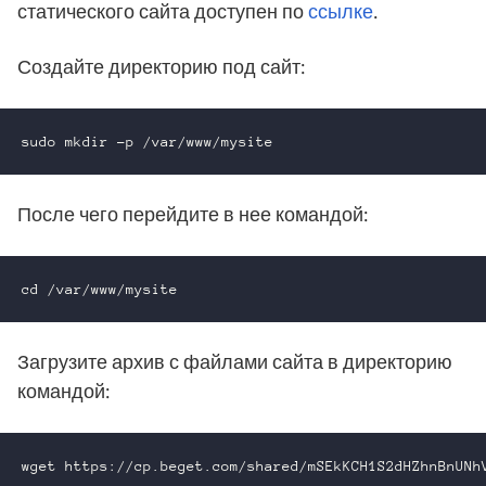
статического сайта доступен по
ссылке
.
Создайте директорию под сайт:
sudo mkdir -p /var/www/mysite
После чего перейдите в нее командой:
cd /var/www/mysite
Загрузите архив с файлами сайта в директорию
командой:
wget https://cp.beget.com/shared/mSEkKCH1S2dHZhnBnUNh