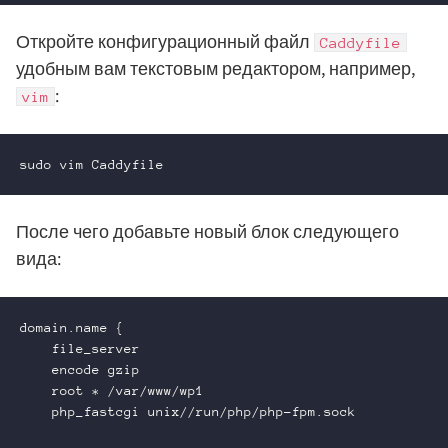
Откройте конфигурационный файл
Caddyfile
удобным вам текстовым редактором, например,
:
vim
sudo vim Caddyfile
После чего добавьте новый блок следующего
вида:
domain.name {

    file_server

    encode gzip

    root * /var/www/wp1

    php_fastcgi unix//run/php/php-fpm.sock
