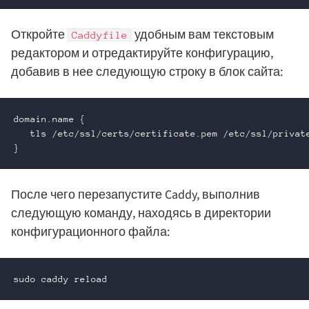
Откройте
удобным вам текстовым
Caddyfile
редактором и отредактируйте конфигурацию,
добавив в нее следующую строку в блок сайта:
domain.name {

   tls /etc/ssl/certs/certificate.pem /etc/ssl/private
}
После чего перезапустите Caddy, выполнив
следующую команду, находясь в директории
конфигурационного файла:
sudo caddy reload