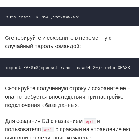
sudo chmod -R 750 /var/www/wp1
Сгенерируйте и сохраните в переменную
случайный пароль командой:
export PASS=$(openssl rand -base64 20); echo $PASS
Скопируйте полученную строку и сохраните ее –
она потребуется впоследствии при настройке
подключения к базе данных.
Для создания БД с названием
и
wp1
пользователя
с правами на управление ею
wp1
выполните следующие команды: