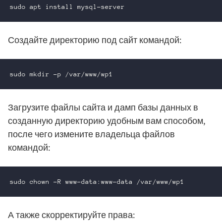
sudo apt install mysql-server
Создайте директорию под сайт командой:
sudo mkdir -p /var/www/wp1
Загрузите файлы сайта и дамп базы данных в
созданную директорию удобным вам способом,
после чего измените владельца файлов
командой:
sudo chown -R www-data:www-data /var/www/wp1
А также скорректируйте права: