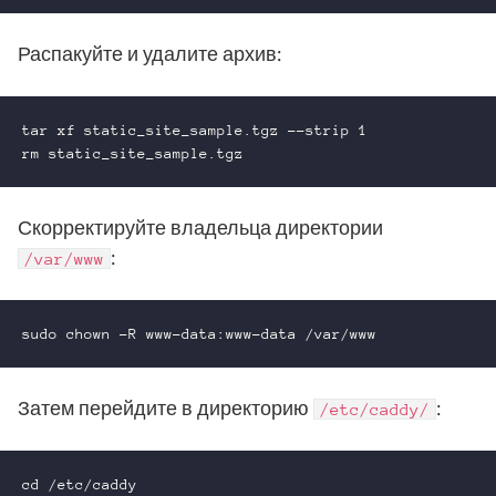
Распакуйте и удалите архив:
tar xf static_site_sample.tgz --strip 1

rm static_site_sample.tgz
Скорректируйте владельца директории
:
/var/www
sudo chown -R www-data:www-data /var/www
Затем перейдите в директорию
:
/etc/caddy/
cd /etc/caddy