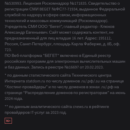
№530993
.
Лицензия Роскомнадзор
№171835
.
Свидетельство о
регистрации СМИ BEGET
№ФС77-71934
,
выданное Федеральной
службой по надзору в сфере связи, информационных
технологий и массовых коммуникаций (Роскомнадзор).
Учредитель СМИ ООО "Бегет", главный редактор - Клюков
Александр Евгеньевич. Сайт может содержать контент, не
предназначенный для лиц младше 16 лет. Адрес: 195112,
Россия, Санкт-Петербург, площадь Карла Фаберже, д. 8Б, оф.
723.
ПО Веб-платформа "БЕГЕТ" включено в Единый реестр
российских программ для электронных вычислительных машин
и баз данных.
Запись в реестре №16697 от 20.02.2023
.
* по данным статистического сайта Технического центра
Интернета statdom.ru по числу доменов .ru/.рф/.su на странице
“Хостинг-провайдеры” и по числу доменов в зонах .ru/.рф на
странице “Распределение доменов по регистраторам” на июнь
2024 года.
** по данным аналитического сайта cnews.ru в рейтинге
провайдеров IT-услуг за 2023 год.