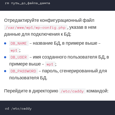
rm путь_до_файла_дампа
Отредактируйте конфигурационный файл
, указав в нем
/var/www/wp1/wp-config.php
данные для подключения к БД:
– название БД, в примере выше –
DB_NAME
;
wp1
– имя созданного пользователя БД, в
DB_USER
примере выше –
;
wp1
– пароль, сгенерированный для
DB_PASSWORD
пользователя БД.
Перейдите в директорию
командой:
/etc/caddy
cd /etc/caddy