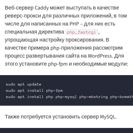
Веб-сервер Caddy может выступать в качестве
реверс-прокси для различных приложений, в том
числе для написанных на PHP – для них есть
специальная директива
,
php_fastcgi
упрощающая настройку проксирования. В
качестве примера php-приложения рассмотрим
процесс развертывания сайта на WordPress. Для
этого установите php-fpm и необходимые модули:
sudo apt update

sudo apt install php-fpm

sudo apt install php php-mysql php-mbstring php-bcmat
Также потребуется установить сервер MySQL.