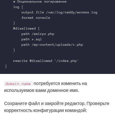
    # Опциональное логирование

    log {

        output file /var/log/caddy/access.log

        format console

    }

    @disallowed {

        path /xmlrpc.php

        path *.sql

        path /wp-content/uploads/*.php

    }

    rewrite @disallowed '/index.php'

потребуется изменить на
domain.name
используемое вами доменное имя.
Сохраните файл и закройте редактор. Проверьте
корректность конфигурации командой: