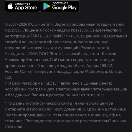
© 2007–2026 ООО «Бегет».
Зарегистрированный товарный знак
№530993
.
Лицензия Роскомнадзор
№171835
.
Свидетельство о
регистрации СМИ BEGET
№ФС77-71934
,
выданное Федеральной
службой по надзору в сфере связи, информационных
технологий и массовых коммуникаций (Роскомнадзор).
Учредитель СМИ ООО "Бегет", главный редактор - Клюков
Александр Евгеньевич. Сайт может содержать контент, не
предназначенный для лиц младше 16 лет. Адрес: 195112,
Россия, Санкт-Петербург, площадь Карла Фаберже, д. 8Б, оф.
723.
ПО Веб-платформа "БЕГЕТ" включено в Единый реестр
российских программ для электронных вычислительных машин
и баз данных.
Запись в реестре №16697 от 20.02.2023
.
* по данным статистического сайта Технического центра
Интернета statdom.ru по числу доменов .ru/.рф/.su на странице
“Хостинг-провайдеры” и по числу доменов в зонах .ru/.рф на
странице “Распределение доменов по регистраторам” на июнь
2024 года.