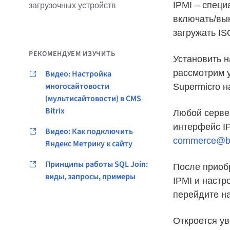
IPMI – спец
загрузочных устройств
включать/вы
загружать IS
РЕКОМЕНДУЕМ ИЗУЧИТЬ
Установить н
рассмотрим у
Видео: Настройка
многосайтовости
Supermicro н
(мультисайтовости) в CMS
Bitrix
Любой серве
интерфейс I
Видео: Как подключить
commerce@be
Яндекс Метрику к сайту
Принципы работы SQL Join:
После приоб
виды, запросы, примеры
IPMI и настр
перейдите на
Откроется у