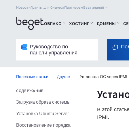
Новости
Гранты для бизнеса
Партнерам
База знаний
ОБЛАКО
ХОСТИНГ
ДОМЕНЫ
СЕ
Руководство по
По
панели управления
Полезные статьи
Другое
Установка ОС через IPMI
Устано
СОДЕРЖАНИЕ
Загрузка образа системы
В этой стать
Установка Ubuntu Server
IPMI.
Восстановление порядка