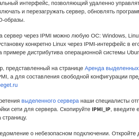
иальный интерфейс, позволяющий удаленно управлят
ключать и перезагружать сервер, обновлять програм
O-образы.
а сервер через IPMI можно любую ОС: Windows, Linux
становку конкретно Linux через IPMI-интерфейс в ег
а примере дистрибутива операционной системы Ubun
р, представленный на странице
Аренда выделенных
PMI, а для составления свободной конфигурации пре
get.ru
ретения
выделенного сервера
наши специалисты отп
IPMI_IP
ойки сети для сервера. Скопируйте
, введите 
 страницу.
ведомление о небезопасном подключении. Откройте