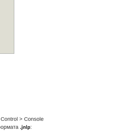
Control > Console
.jnlp
 формата
: