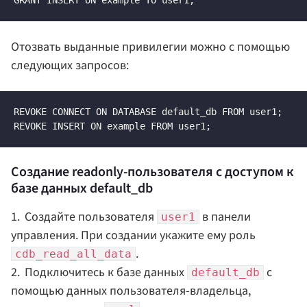
GRANT INSERT ON example TO user1;
Отозвать выданные привилегии можно с помощью
следующих запросов:
REVOKE CONNECT ON DATABASE default_db FROM user1;

REVOKE INSERT ON example FROM user1;
Создание readonly-пользователя с доступом к
базе данных default_db
Создайте пользователя
в панели
user1
управления. При создании укажите ему роль
.
cdb_read_all_data
Подключитесь к базе данных
с
default_db
помощью данных пользователя-владельца,