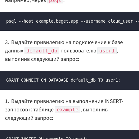
например, через
:
psql
psql --host example.beget.app --username cloud_user -
Выдайте привилегию на подключение к базе
данных
пользователю
,
default_db
user1
выполнив следующий запрос:
GRANT CONNECT ON DATABASE default_db TO user1;
Выдайте привилегию на выполнение INSERT-
запросов к таблице
, выполнив
example
следующий запрос: