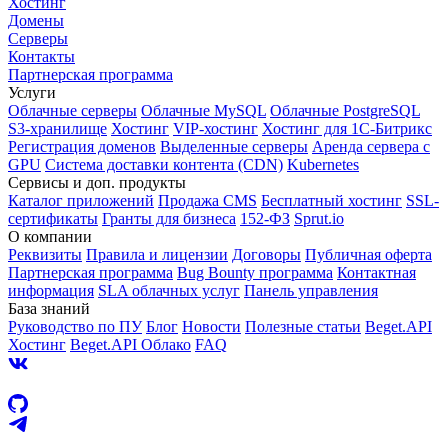
Хостинг
Домены
Серверы
Контакты
Партнерская программа
Услуги
Облачные серверы
Облачные MySQL
Облачные PostgreSQL
S3-хранилище
Хостинг
VIP-хостинг
Хостинг для 1C-Битрикс
Регистрация доменов
Выделенные серверы
Аренда сервера с
GPU
Система доставки контента (CDN)
Kubernetes
Cервисы и доп. продукты
Каталог приложений
Продажа CMS
Бесплатный хостинг
SSL-
сертификаты
Гранты для бизнеса
152-ФЗ
Sprut.io
О компании
Реквизиты
Правила и лицензии
Договоры
Публичная оферта
Партнерская программа
Bug Bounty программа
Контактная
информация
SLA облачных услуг
Панель управления
База знаний
Руководство по ПУ
Блог
Новости
Полезные статьи
Beget.API
Хостинг
Beget.API Облако
FAQ