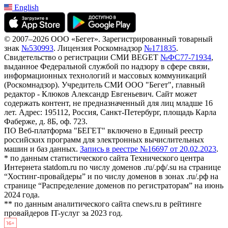
English
© 2007–2026 ООО «Бегет».
Зарегистрированный товарный
знак
№530993
.
Лицензия Роскомнадзор
№171835
.
Свидетельство о регистрации СМИ BEGET
№ФС77-71934
,
выданное Федеральной службой по надзору в сфере связи,
информационных технологий и массовых коммуникаций
(Роскомнадзор). Учредитель СМИ ООО "Бегет", главный
редактор - Клюков Александр Евгеньевич. Сайт может
содержать контент, не предназначенный для лиц младше 16
лет. Адрес: 195112, Россия, Санкт-Петербург, площадь Карла
Фаберже, д. 8Б, оф. 723.
ПО Веб-платформа "БЕГЕТ" включено в Единый реестр
российских программ для электронных вычислительных
машин и баз данных.
Запись в реестре №16697 от 20.02.2023
.
* по данным статистического сайта Технического центра
Интернета statdom.ru по числу доменов .ru/.рф/.su на странице
“Хостинг-провайдеры” и по числу доменов в зонах .ru/.рф на
странице “Распределение доменов по регистраторам” на июнь
2024 года.
** по данным аналитического сайта cnews.ru в рейтинге
провайдеров IT-услуг за 2023 год.